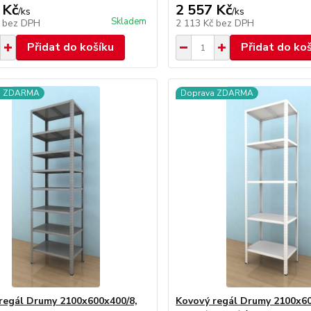
 Kč
2 557 Kč
/
ks
/
ks
Skladem
č
bez DPH
2 113 Kč
bez DPH
Přidat do košíku
Přidat do ko
a ZDARMA
Doprava ZDARMA
regál Drumy 2100x600x400/8,
Kovový regál Drumy 2100x60