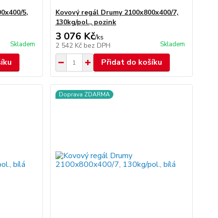
0x400/5,
Kovový regál Drumy 2100x800x400/7,
130kg/pol., pozink
3 076 Kč
/
ks
Skladem
Skladem
2 542 Kč
bez DPH
šíku
Přidat do košíku
Doprava ZDARMA