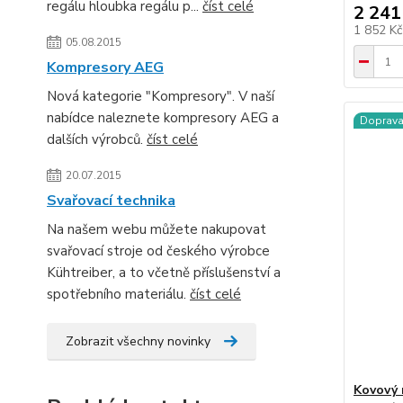
regálu hloubka regálu p...
číst celé
2 241
1 852 K
05.08.2015
Kompresory AEG
Nová kategorie "Kompresory". V naší
nabídce naleznete kompresory AEG a
Doprav
dalších výrobců.
číst celé
20.07.2015
Svařovací technika
Na našem webu můžete nakupovat
svařovací stroje od českého výrobce
Kühtreiber, a to včetně příslušenství a
spotřebního materiálu.
číst celé
Zobrazit všechny novinky
Kovový 