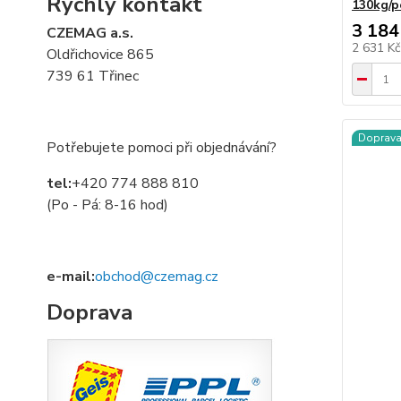
Rychlý kontakt
130kg/p
3 184
CZEMAG a.s.
2 631 K
Oldřichovice 865
739 61 Třinec
Doprav
Potřebujete pomoci při objednávání?
tel:
+420 774 888 810
(Po - Pá: 8-16 hod)
e-mail:
obchod@czemag.cz
Doprava