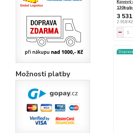
Kovový 
130kg/po
3 531
2 918 K
Doprav
Možnosti platby