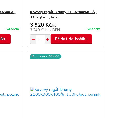
0x400/6,
Kovový regál Drumy 2100x800x400/7,
130kg/pol., bílá
3 920 Kč
/
ks
Skladem
Skladem
3 240 Kč
bez DPH
šíku
Přidat do košíku
Doprava ZDARMA