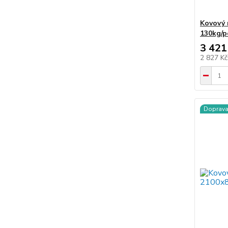
Kovový 
130kg/p
3 421
2 827 K
Doprav