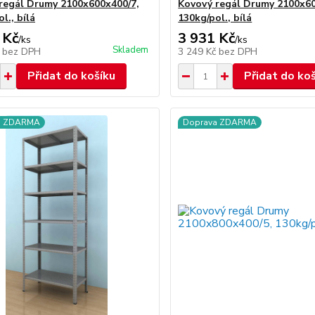
regál Drumy 2100x600x400/7,
Kovový regál Drumy 2100x60
l., bílá
130kg/pol., bílá
 Kč
3 931 Kč
/
ks
/
ks
Skladem
č
bez DPH
3 249 Kč
bez DPH
Přidat do košíku
Přidat do ko
a ZDARMA
Doprava ZDARMA