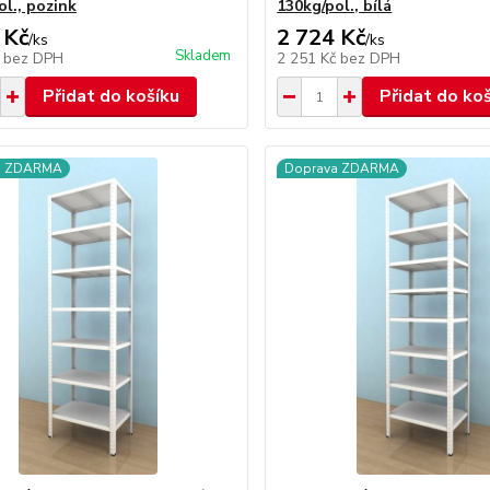
ol., pozink
130kg/pol., bílá
 Kč
2 724 Kč
/
ks
/
ks
Skladem
č
bez DPH
2 251 Kč
bez DPH
Přidat do košíku
Přidat do ko
a ZDARMA
Doprava ZDARMA