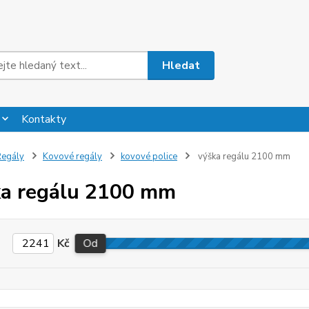
Hledat
Kontakty
egály
Kovové regály
kovové police
výška regálu 2100 mm
a regálu 2100 mm
Kč
Od