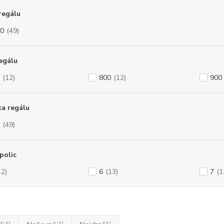
regálu
0
(49)
regálu
(12)
800
(12)
900
a regálu
(49)
polic
12)
6
(13)
7
(1