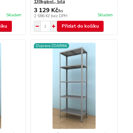
130kg/pol., bílá
3 129 Kč
/
ks
Skladem
Skladem
2 586 Kč
bez DPH
šíku
Přidat do košíku
Doprava ZDARMA