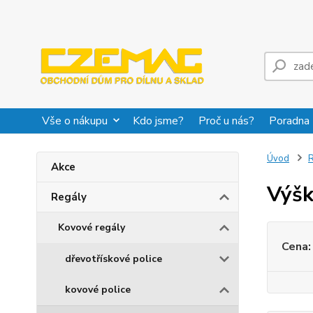
Vše o nákupu
Kdo jsme?
Proč u nás?
Poradna
Úvod
R
Akce
Výšk
Regály
Kovové regály
Cena:
dřevotřískové police
kovové police