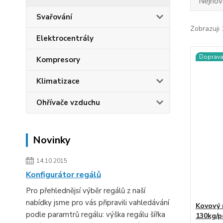
Nejnově
Svařování
Zobrazuji 
Elektrocentrály
Doprav
Kompresory
Klimatizace
Ohřívače vzduchu
Novinky
14.10.2015
Konfigurátor regálů
Pro přehlednějsí výběr regálů z naší
nabídky jsme pro vás připravili vahledávání
Kovový 
podle paramtrů regálu: výška regálu šířka
130kg/p