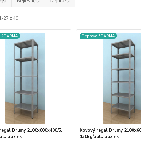
jší
Nejlevnější
Nejdražší
1-27 z 49
a ZDARMA
Doprava ZDARMA
regál Drumy 2100x600x400/5,
Kovový regál Drumy 2100x60
ol., pozink
130kg/pol., pozink