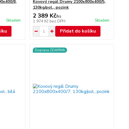
0x400/8,
Kovový regál Drumy 2100x800x400/5,
130kg/pol., pozink
2 389 Kč
/
ks
Skladem
Skladem
1 974 Kč
bez DPH
šíku
Přidat do košíku
Doprava ZDARMA