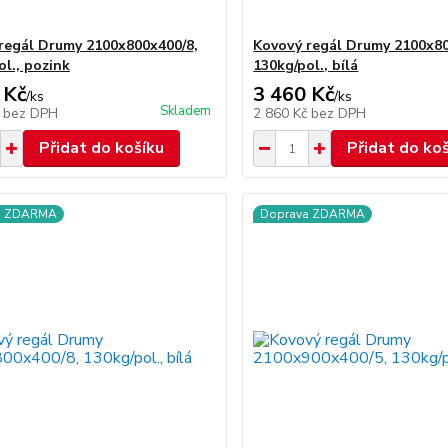
regál Drumy 2100x800x400/8,
Kovový regál Drumy 2100x80
ol., pozink
130kg/pol., bílá
 Kč
3 460 Kč
/
ks
/
ks
Skladem
č
bez DPH
2 860 Kč
bez DPH
Přidat do košíku
Přidat do ko
a ZDARMA
Doprava ZDARMA