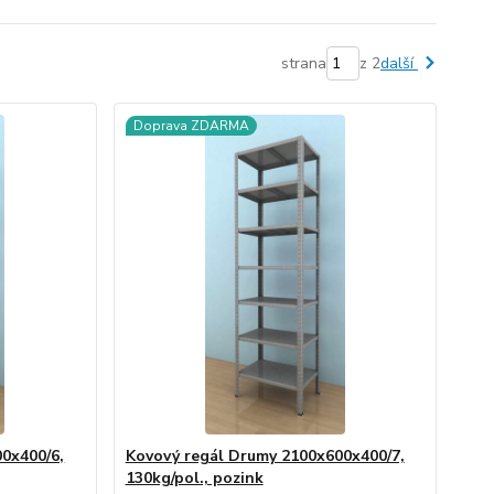
strana
z 2
další
Doprava ZDARMA
0x400/6,
Kovový regál Drumy 2100x600x400/7,
130kg/pol., pozink