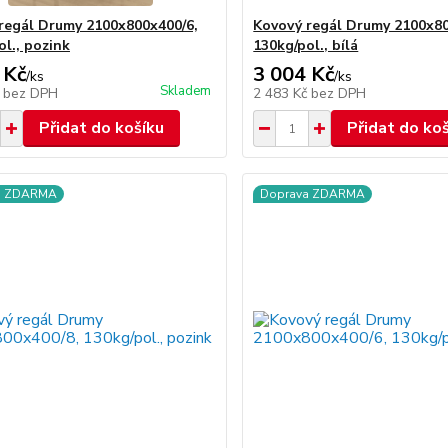
regál Drumy 2100x800x400/6,
Kovový regál Drumy 2100x80
ol., pozink
130kg/pol., bílá
 Kč
3 004 Kč
/
ks
/
ks
Skladem
č
bez DPH
2 483 Kč
bez DPH
Přidat do košíku
Přidat do ko
a ZDARMA
Doprava ZDARMA