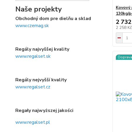
Naše projekty
Kovový 
130kg/p
Obchodný dom pre dielňu a sklad
2 732
www.czemag.sk
2 258 K
Regály najvyššej kvality
www.regalset.sk
Doprav
Regály nejvyšší kvality
www.regalset.cz
Regały najwyższej jakości
www.regalset.pl