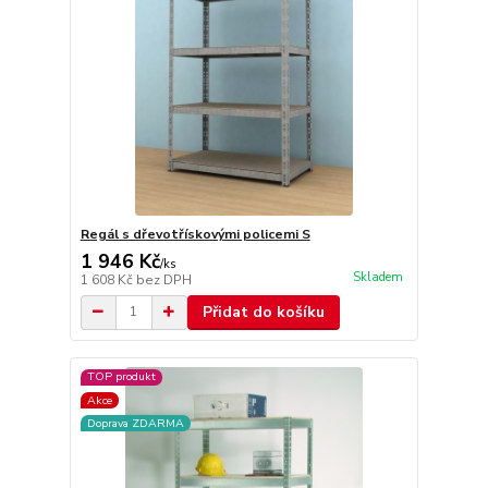
Regál s dřevotřískovými policemi S
1 946 Kč
/
ks
Skladem
1 608 Kč
bez DPH
Přidat do košíku
TOP produkt
Akce
Doprava ZDARMA