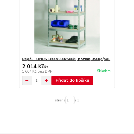
Regál TONUS 1800x900x500/5, pozink, 350kg/pol.
2 014 Kč
/
ks
Skladem
1 664 Kč
bez DPH
Přidat do košíku
strana
z 1