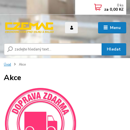
0
ks
za
0,00 Kč
Menu
Hledat
Úvod
Akce
Akce