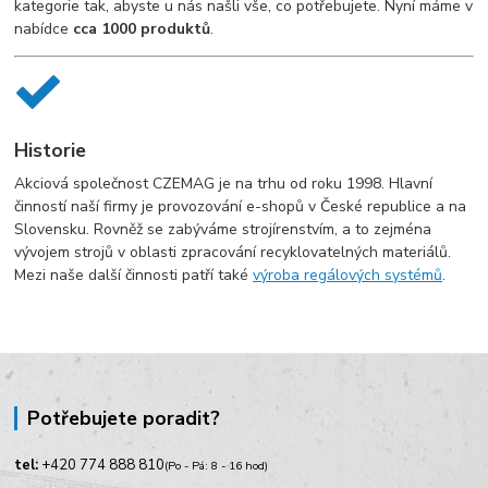
kategorie tak, abyste u nás našli vše, co potřebujete. Nyní máme v
nabídce
cca 1000 produktů
.
Historie
Akciová společnost CZEMAG je na trhu od roku 1998. Hlavní
činností naší firmy je provozování e-shopů v České republice a na
Slovensku. Rovněž se zabýváme strojírenstvím, a to zejména
vývojem strojů v oblasti zpracování recyklovatelných materiálů.
Mezi naše další činnosti patří také
výroba regálových systémů
.
Potřebujete poradit?
tel:
+420
774 888 810
(Po - Pá: 8 - 16 hod)