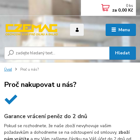
0
ks
za
0,00 Kč
Menu
Hledat
Úvod
Proč u nás?
Proč nakupovat u nás?
Garance vrácení peněz do 2 dnů
Pokud se rozhodnete, že naše zboží nevyhovuje vašim
požadavkům a dohodneme se na odstoupení od smlouvy,
zboží
nám vrátíte
a my Vám zašleme částku na Váš účet do 2 dnů od