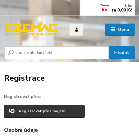
0
ks
za
0,00 Kč
Menu
Hledat
Registrace
Registrovat přes:
Registrovat přes mojeID
Osobní údaje