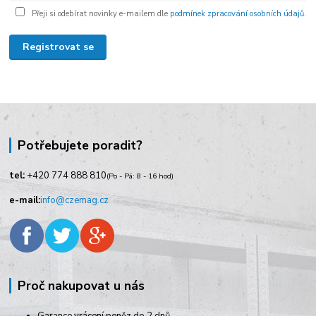
Přeji si odebírat novinky e-mailem dle
podmínek zpracování osobních údajů
.
Registrovat se
Potřebujete poradit?
tel:
+420
774 888 810
(Po - Pá: 8 - 16 hod)
e-mail:
info@czemag.cz
Proč nakupovat u nás
Garance vrácení peněz do 2 dnů