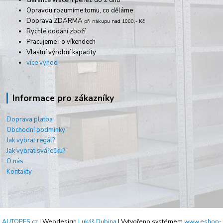
Opravdu rozumíme tomu, co děláme
Doprava ZDARMA
při nákupu nad 1000,- Kč
Rychlé dodání zboží
Pracujeme i o víkendech
Vlastní výrobní kapacity
více výhod
Informace pro zákazníky
Doprava platba
Obchodní podmínky
Jak vybrat regál?
Jak vybrat svářečku?
O nás
Kontakty
AUTOPES.cz
| Webdesign
Lukáš Dubina
| Vytvořeno systémem
www.eshop-