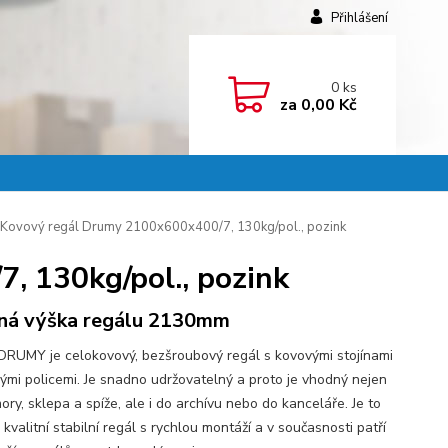
Přihlášení
0
ks
za
0,00 Kč
Kovový regál Drumy 2100x600x400/7, 130kg/pol., pozink
, 130kg/pol., pozink
ná výška regálu 2130mm
DRUMY je celokovový, bezšroubový regál s kovovými stojínami
vými policemi. Je snadno udržovatelný a proto je vhodný nejen
ry, sklepa a spíže, ale i do archívu nebo do kanceláře. Je to
kvalitní stabilní regál s rychlou montáží a v současnosti patří