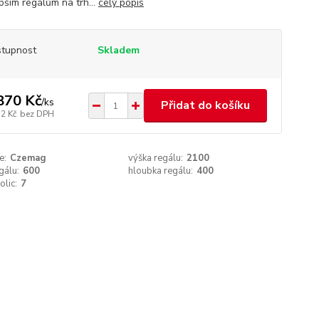
pším regálům na trh...
celý popis
tupnost
Skladem
870 Kč
/
ks
Přidat do košíku
72 Kč
bez DPH
e:
Czemag
výška regálu:
2100
gálu:
600
hloubka regálu:
400
olic:
7