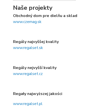
Naše projekty
Obchodný dom pre dielňu a sklad
www.czemag.sk
Regály najvyššej kvality
www.regalset.sk
Regály nejvyšší kvality
www.regalset.cz
Regały najwyższej jakości
www.regalset.pl