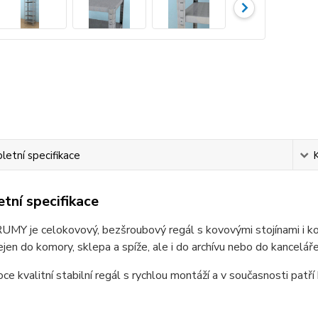
etní specifikace
tní specifikace
MY je celokovový, bezšroubový regál s kovovými stojínami i kov
jen do komory, sklepa a spíže, ale i do archívu nebo do kanceláře
oce kvalitní stabilní regál s rychlou montáží a v současnosti patří