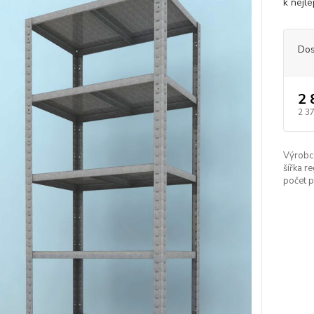
k nejle
Dos
2 
2 3
Výrobc
šířka re
počet p