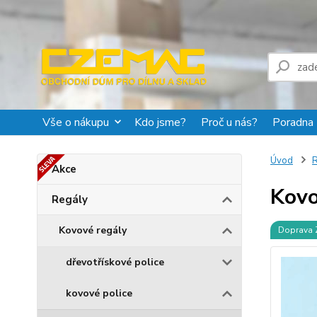
Vše o nákupu
Kdo jsme?
Proč u nás?
Poradna
Úvod
R
Akce
Kovo
Regály
Kovové regály
Doprava
dřevotřískové police
kovové police