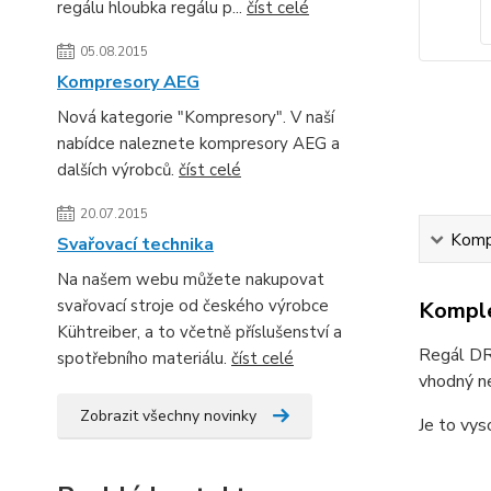
regálu hloubka regálu p...
číst celé
05.08.2015
Kompresory AEG
Nová kategorie "Kompresory". V naší
nabídce naleznete kompresory AEG a
dalších výrobců.
číst celé
20.07.2015
Kompl
Svařovací technika
Na našem webu můžete nakupovat
svařovací stroje od českého výrobce
Komple
Kühtreiber, a to včetně příslušenství a
Regál DRU
spotřebního materiálu.
číst celé
vhodný ne
Zobrazit všechny novinky
Je to vys