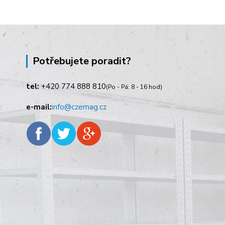
Potřebujete poradit?
tel:
+420
774 888 810
(Po - Pá: 8 - 16 hod)
e-mail:
info@czemag.cz