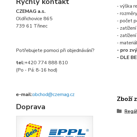
Rychlý kontakt
- výška 
CZEMAG a.s.
- rozměr
Oldřichovice 865
- počet po
739 61 Třinec
- zatížení
- zatížen
- materiá
- pro zv
Potřebujete pomoci při objednávání?
- DLE B
tel:
+420 774 888 810
(Po - Pá: 8-16 hod)
e-mail:
obchod@czemag.cz
Zboží 
Doprava
Regá