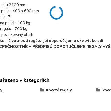
regálu 2100 mm
y police 400 x 600 mm
lic : 7
 na polici - 100 kg
í regálu - 700 kg
l pozinkovaný plech
ýšení životnosti regálu, jej doporučujeme ukotvit ke zdi
EZPEČNOSTNÍCH PŘEDPISŮ DOPORUČUJEME REGÁLY VYŠŠ
zařazeno v kategoriích
ly
Kovové regály
kovo