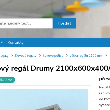
Hledat
Kontakty
egály
Kovové regály
kovové police
výška regálu 2100 mm
vý regál Drumy 2100x600x400/7
přes
 ZDARMA
Regál 
i kovo
do komo
vysoce 