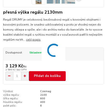
přesná výška regálu 2130mm
Regál DRUMY je celokovový, bezšroubový regál s kovovými stojínami i
kovovými policemi. Je snadno udržovatelný a proto je vhodný nejen do
komory, sklepa a spíže, ale i do archívu nebo do kanceláře. Je to vysoce
kvalitní stabilní regál s rychlou montáží a v současnosti patří k nejlepším
regálům na trh...
celý popis
Dostupnost
Skladem
3 129 Kč
/
ks
2 586 Kč
bez DPH
Přidat do košíku
Výrobce:
Czemag
výška regálu:
2100
šířka regálu:
600
hloubka regálu:
400
počet polic:
6