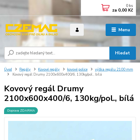
0
ks
za
0,00 Kč
Menu
Hledat
Úvod
Regály
Kovové regály
kovové police
výška regálu 2100 mm
Kovový regál Drumy 2100x600x400/6, 130kg/pol., bílá
Kovový regál Drumy
2100x600x400/6, 130kg/pol., bílá
Doprava ZDARMA