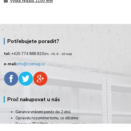
výška regálu 2100 mm
Potřebujete poradit?
tel:
+420
774 888 810
(Po - Pá: 8 - 16 hod)
e-mail:
info@czemag.cz
Proč nakupovat u nás
Garance vrácení peněz do 2 dnů
Opravdu rozumíme tomu, co děláme
Doprava ZDARMA
při nákupu nad 1000,- Kč
Rychlé dodání zboží