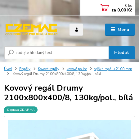
0
ks
za
0,00 Kč
Menu
Hledat
Úvod
Regály
Kovové regály
kovové police
výška regálu 2100 mm
Kovový regál Drumy 2100x800x400/8, 130kg/pol., bílá
Kovový regál Drumy
2100x800x400/8, 130kg/pol., bílá
Doprava ZDARMA