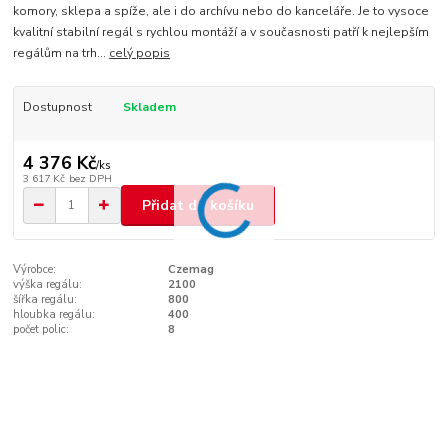
komory, sklepa a spíže, ale i do archívu nebo do kanceláře. Je to vysoce
kvalitní stabilní regál s rychlou montáží a v současnosti patří k nejlepším
regálům na trh...
celý popis
Dostupnost
Skladem
4 376 Kč
/
ks
3 617 Kč
bez DPH
Přidat do košíku
Výrobce:
Czemag
výška regálu:
2100
šířka regálu:
800
hloubka regálu:
400
počet polic:
8