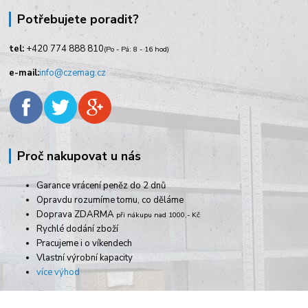
Potřebujete poradit?
tel:
+420
774 888 810
(Po - Pá: 8 - 16 hod)
e-mail:
info@czemag.cz
Proč nakupovat u nás
Garance vrácení peněz do 2 dnů
Opravdu rozumíme tomu, co děláme
Doprava ZDARMA
při nákupu nad 1000,- Kč
Rychlé dodání zboží
Pracujeme i o víkendech
Vlastní výrobní kapacity
více výhod