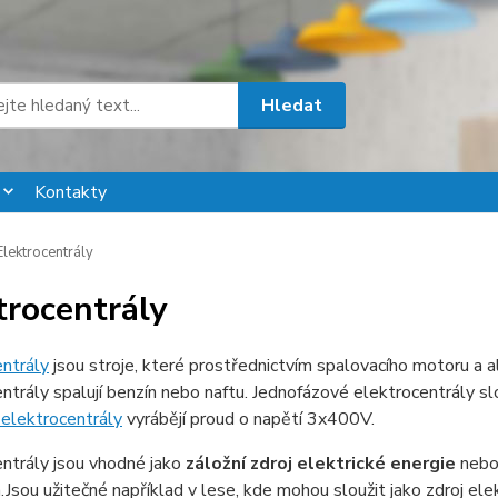
Hledat
Kontakty
lektrocentrály
trocentrály
ntrály
jsou stroje, které prostřednictvím spalovacího motoru a
ntrály spalují benzín nebo naftu. Jednofázové elektrocentrály sl
 elektrocentrály
vyrábějí proud o napětí 3x400V.
ntrály jsou vhodné jako
záložní zdroj elektrické energie
nebo 
Jsou užitečné například v lese, kde mohou sloužit jako zdroj elek