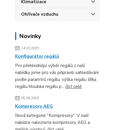
Klimatizace
Ohřívače vzduchu
Novinky
14.10.2015
Konfigurátor regálů
Pro přehlednějsí výběr regálů z naší
nabídky jsme pro vás připravili vahledávání
podle paramtrů regálu: výška regálu šířka
regálu hloubka regálu p...
číst celé
05.08.2015
Kompresory AEG
Nová kategorie "Kompresory". V naší
nabídce naleznete kompresory AEG a
dalších výrobců.
číst celé