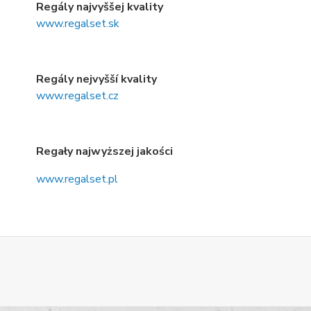
Regály najvyššej kvality
www.regalset.sk
Regály nejvyšší kvality
www.regalset.cz
Regały najwyższej jakości
www.regalset.pl