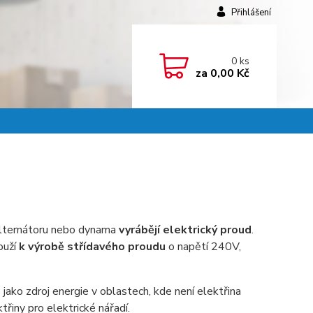
Přihlášení
0
ks
za
0,00 Kč
 alternátoru nebo dynama
vyrábějí elektrický proud
.
ouží
k výrobě střídavého proudu
o napětí 240V,
jako zdroj energie v oblastech, kde není elektřina
třiny pro elektrické nářadí.