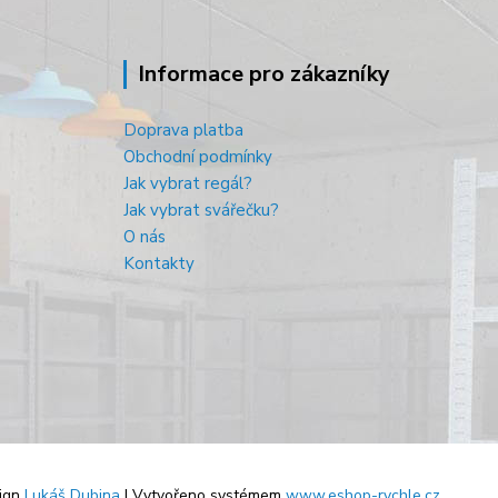
Informace pro zákazníky
Doprava platba
Obchodní podmínky
Jak vybrat regál?
Jak vybrat svářečku?
O nás
Kontakty
ign
Lukáš Dubina
| Vytvořeno systémem
www.eshop-rychle.cz