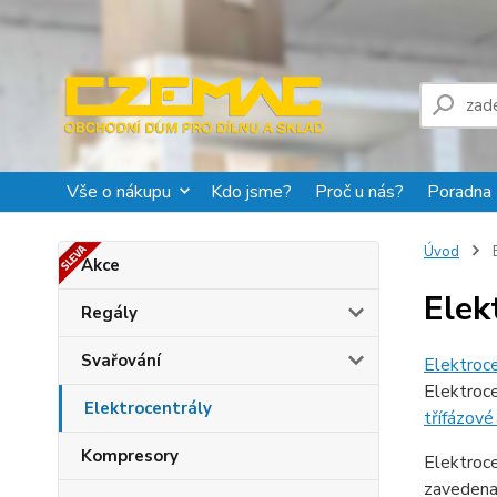
Vše o nákupu
Kdo jsme?
Proč u nás?
Poradna
Úvod
E
Akce
Elek
Regály
Svařování
Elektroce
Elektroce
Elektrocentrály
třífázové
Kompresory
Elektroce
zavedena.