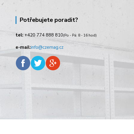
Potřebujete poradit?
tel:
+420
774 888 810
(Po - Pá: 8 - 16 hod)
e-mail:
info@czemag.cz