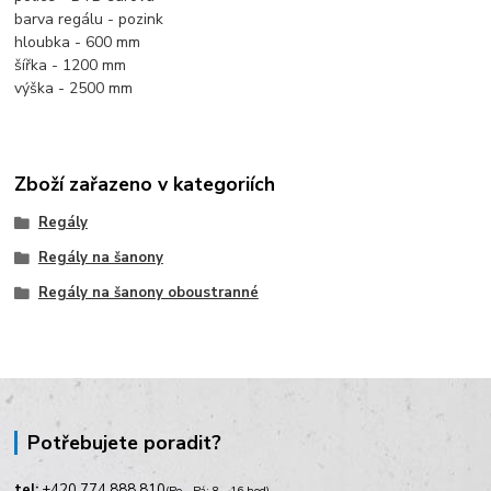
barva regálu - pozink
hloubka - 600 mm
šířka - 1200 mm
výška - 2500 mm
Zboží zařazeno v kategoriích
Regály
Regály na šanony
Regály na šanony oboustranné
Potřebujete poradit?
tel:
+420
774 888 810
(Po - Pá: 8 - 16 hod)