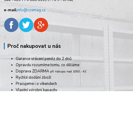
e-mail:
info@czemag.cz
Proč nakupovat u nás
Garance vrácení peněz do 2 dnů
Opravdu rozumíme tomu, co děláme
Doprava ZDARMA
při nákupu nad 1000,- Kč
Rychlé dodání zboží
Pracujeme i o víkendech
Vlastní výrobní kapacity
více výhod
Informace pro zákazníky
Doprava platba