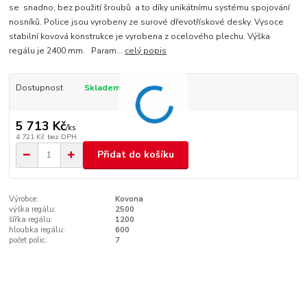
se snadno, bez použití šroubů a to díky unikátnímu systému spojování
nosníků. Police jsou vyrobeny ze surové dřevotřískové desky. Vysoce
stabilní kovová konstrukce je vyrobena z ocelového plechu. Výška
regálu je 2400 mm. Param...
celý popis
Dostupnost
Skladem
5 713 Kč
/
ks
4 721 Kč
bez DPH
Přidat do košíku
Výrobce:
Kovona
výška regálu:
2500
šířka regálu:
1200
hloubka regálu:
600
počet polic:
7