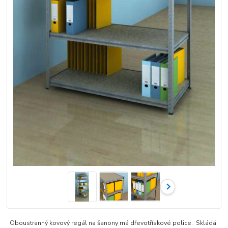
Oboustranný kovový regál na šanony má dřevotřískové police. Skládá