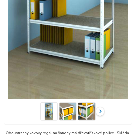
Oboustranný kovový regál na šanony má dřevotřískové police. Skláda