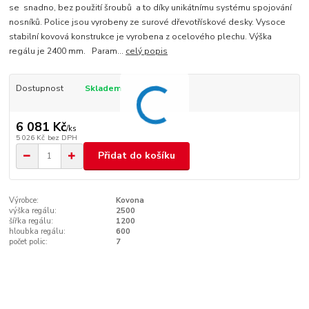
se snadno, bez použití šroubů a to díky unikátnímu systému spojování
nosníků. Police jsou vyrobeny ze surové dřevotřískové desky. Vysoce
stabilní kovová konstrukce je vyrobena z ocelového plechu. Výška
regálu je 2400 mm. Param...
celý popis
Dostupnost
Skladem
6 081 Kč
/
ks
5 026 Kč
bez DPH
Přidat do košíku
Výrobce:
Kovona
výška regálu:
2500
šířka regálu:
1200
hloubka regálu:
600
počet polic:
7