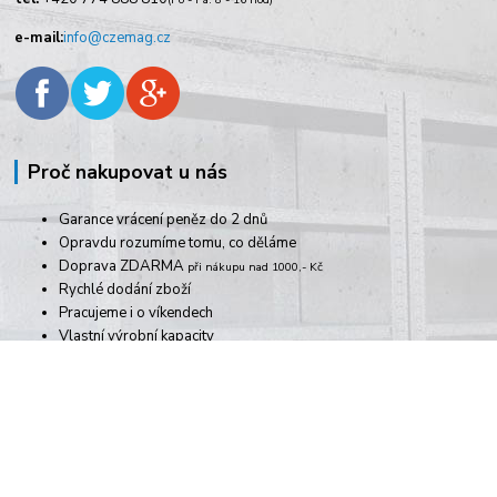
e-mail:
info@czemag.cz
Proč nakupovat u nás
Garance vrácení peněz do 2 dnů
Opravdu rozumíme tomu, co děláme
Doprava ZDARMA
při nákupu nad 1000,- Kč
Rychlé dodání zboží
Pracujeme i o víkendech
Vlastní výrobní kapacity
více výhod
Informace pro zákazníky
Doprava platba