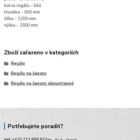
barva regálu - bílá
hloubka - 600 mm
šířka - 1200 mm
výška - 2500 mm
Zboží zařazeno v kategoriích
Regály
Regály na šanony
Regály na šanony oboustranné
Potřebujete poradit?
tel:
+420
774 888 810
(Po - Pá: 8 - 16 hod)