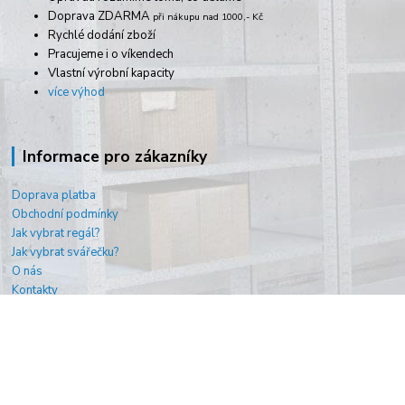
Doprava ZDARMA
při nákupu nad 1000,- Kč
Rychlé dodání zboží
Pracujeme i o víkendech
Vlastní výrobní kapacity
více výhod
Informace pro zákazníky
Doprava platba
Obchodní podmínky
Jak vybrat regál?
Jak vybrat svářečku?
O nás
Kontakty
AUTOPES.cz
| Webdesign
Lukáš Dubina
| Vytvořeno systémem
www.eshop-
rychle.cz