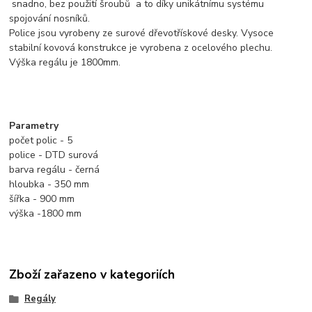
snadno, bez použití šroubů a to díky unikátnímu systému
spojování nosníků.
Police jsou vyrobeny ze surové dřevotřískové desky. Vysoce
stabilní kovová konstrukce je vyrobena z ocelového plechu.
Výška regálu je 1800mm.
Parametry
počet polic - 5
police - DTD surová
barva regálu - černá
hloubka - 350 mm
šířka - 900 mm
výška -1800 mm
Zboží zařazeno v kategoriích
Regály