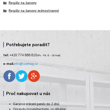
Regály na šanony
Regály na šanony jednostranné
Potřebujete poradit?
tel:
+420
774 888 810
(Po - Pá: 8 - 16 hod)
e-mail:
info@czemag.cz
Proč nakupovat u nás
Garance vrácení peněz do 2 dnů
Opravdu rozumíme tomu, co děláme