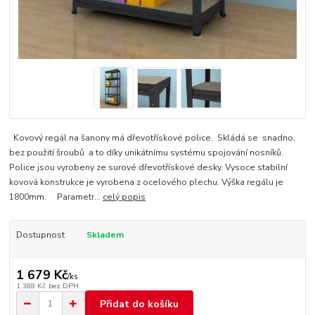
Kovový regál na šanony má dřevotřískové police. Skládá se snadno,
bez použití šroubů a to díky unikátnímu systému spojování nosníků.
Police jsou vyrobeny ze surové dřevotřískové desky. Vysoce stabilní
kovová konstrukce je vyrobena z ocelového plechu. Výška regálu je
1800mm. Parametr...
celý popis
Dostupnost
Skladem
1 679 Kč
/
ks
1 388 Kč
bez DPH
Přidat do košíku