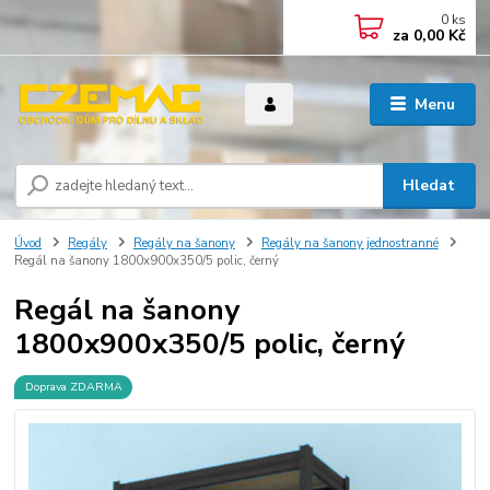
0
ks
za
0,00 Kč
Menu
Hledat
Úvod
Regály
Regály na šanony
Regály na šanony jednostranné
Regál na šanony 1800x900x350/5 polic, černý
Regál na šanony
1800x900x350/5 polic, černý
Doprava ZDARMA