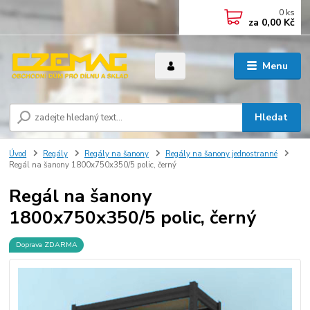
0
ks
za
0,00 Kč
Menu
Hledat
Úvod
Regály
Regály na šanony
Regály na šanony jednostranné
Regál na šanony 1800x750x350/5 polic, černý
Regál na šanony
1800x750x350/5 polic, černý
Doprava ZDARMA