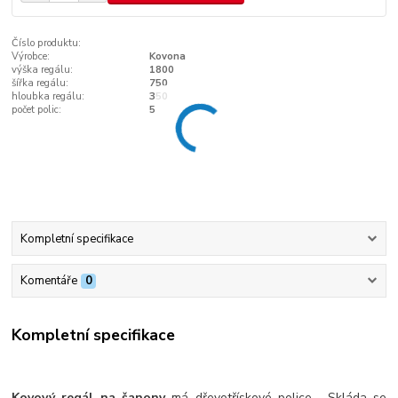
Číslo produktu:
Výrobce:
Kovona
výška regálu:
1800
šířka regálu:
750
hloubka regálu:
350
počet polic:
5
Kompletní specifikace
Komentáře
0
Kompletní specifikace
Kovový regál na šanony
má dřevotřískové police. Skláda se