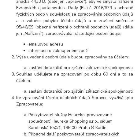
značka 4433 B, (dále jen „Správce“), aby ve smyslu nařízení
Evropského parlamentu a Rady (EU) č. 2016/679 o ochraně
fyzických osob v souvislosti se zpracováním osobních údajů
a o volném pohybu těchto údajů a o zrušení směrnice
95/46/ES (obecné nařízení o ochraně osobních údajů) (dále
jen „Nařízení“), zpracovával/a následující osobní údaje:
emailovou adresu
informace o zakoupeném zboží
Výše uvedené osobní údaje budou zpracovány za účelem:
zaslání dotazníků pro zjištění zákaznické spokojenosti
Souhlas udělujete na zpracování po dobu
60 dní
a to za
účelem:
zaslání dotazníků pro zjištění zákaznické spokojenosti
Ke zpracování těchto osobních údajů Správce využívá tyto
Zpracovatele:
Poskytovatel služby Heureka, provozované
společností Heureka Shopping s.r.o., sídlem
Karolinská 650/1, 186 00, Praha 8-Karlín
Případně další poskytovatelé zpracovatelských