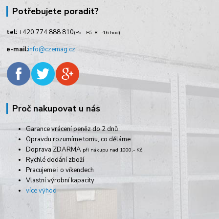
Potřebujete poradit?
tel:
+420
774 888 810
(Po - Pá: 8 - 16 hod)
e-mail:
info@czemag.cz
Proč nakupovat u nás
Garance vrácení peněz do 2 dnů
Opravdu rozumíme tomu, co děláme
Doprava ZDARMA
při nákupu nad 1000,- Kč
Rychlé dodání zboží
Pracujeme i o víkendech
Vlastní výrobní kapacity
více výhod