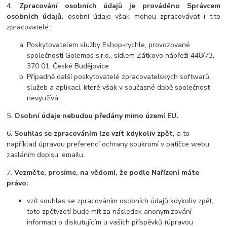
4.
Zpracování osobních údajů je prováděno Správcem
osobních údajů,
osobní údaje však mohou zpracovávat i tito
zpracovatelé:
Poskytovatelem služby Eshop-rychle, provozované
společností Golemos s.r.o., sídlem Zátkovo nábřeží 448/73,
370 01, České Budějovice
Případně další poskytovatelé zpracovatelských softwarů,
služeb a aplikací, které však v současné době společnost
nevyužívá.
5.
Osobní údaje
nebudou
předány mimo území EU.
6.
Souhlas se zpracováním lze vzít kdykoliv zpět,
a to
například úpravou preferencí ochrany soukromí v patičce webu,
zasláním dopisu, emailu
.
7.
Vezměte, prosíme, na vědomí, že podle Nařízení máte
právo:
vzít souhlas se zpracováním osobních údajů kdykoliv zpět,
toto zpětvzetí bude mít za následek anonymizování
informací o diskutujícím u vašich příspěvků (úpravou