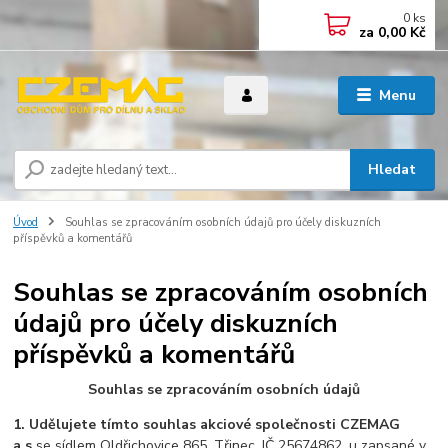
0
ks
za
0,00 Kč
Menu
Hledat
Úvod
Souhlas se zpracováním osobních údajů pro účely diskuzních
příspěvků a komentářů
Souhlas se zpracováním osobních
údajů pro účely diskuzních
příspěvků a komentářů
Souhlas se zpracováním osobních údajů
1. Udělujete tímto souhlas akciové společnosti CZEMAG
a.s.
se sídlem Oldřichovice 865, Třinec, IČ 25674862, u zapsané v