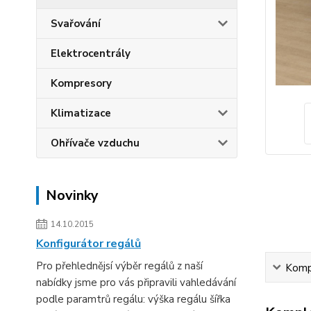
Svařování
Elektrocentrály
Kompresory
Klimatizace
Ohřívače vzduchu
Novinky
14.10.2015
Konfigurátor regálů
Pro přehlednějsí výběr regálů z naší
Kompl
nabídky jsme pro vás připravili vahledávání
podle paramtrů regálu: výška regálu šířka