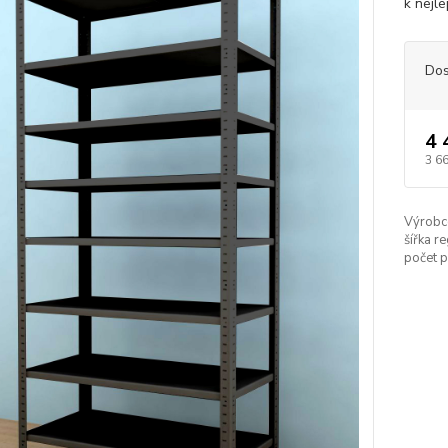
k nejle
Dos
4 
3 6
Výrobc
šířka re
počet p