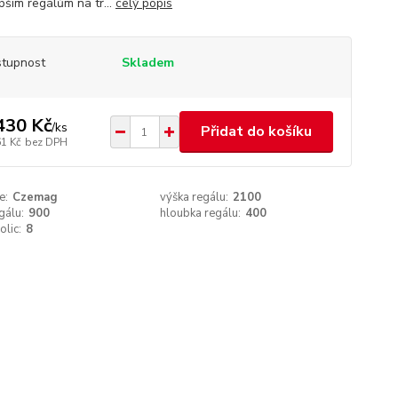
pším regálům na tr...
celý popis
tupnost
Skladem
430 Kč
/
ks
Přidat do košíku
61 Kč
bez DPH
e:
Czemag
výška regálu:
2100
gálu:
900
hloubka regálu:
400
olic:
8