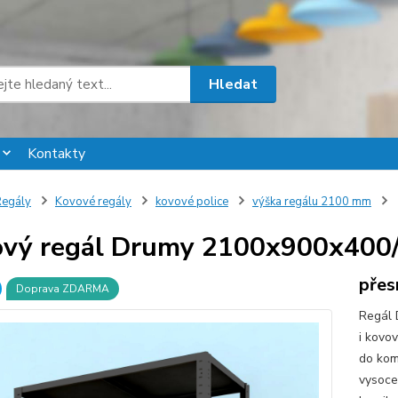
Hledat
Kontakty
egály
Kovové regály
kovové police
výška regálu 2100 mm
vý regál Drumy 2100x900x400/8
přes
Doprava ZDARMA
Regál 
i kovo
do komo
vysoce 