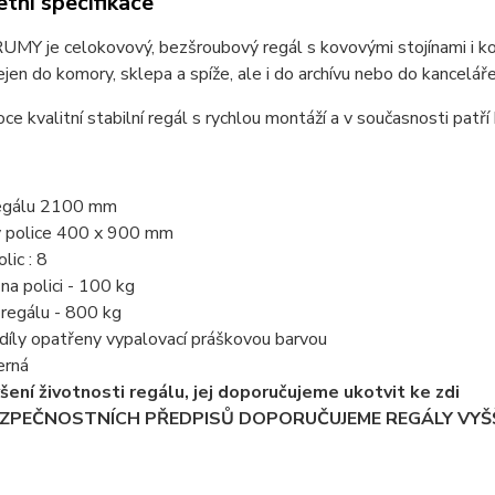
tní specifikace
MY je celokovový, bezšroubový regál s kovovými stojínami i kov
jen do komory, sklepa a spíže, ale i do archívu nebo do kanceláře
oce kvalitní stabilní regál s rychlou montáží a v současnosti patří
regálu 2100 mm
y police 400 x 900 mm
lic : 8
 na polici - 100 kg
í regálu - 800 kg
díly opatřeny vypalovací práškovou barvou
erná
ýšení životnosti regálu, jej doporučujeme ukotvit ke zdi
EZPEČNOSTNÍCH PŘEDPISŮ DOPORUČUJEME REGÁLY VYŠŠ