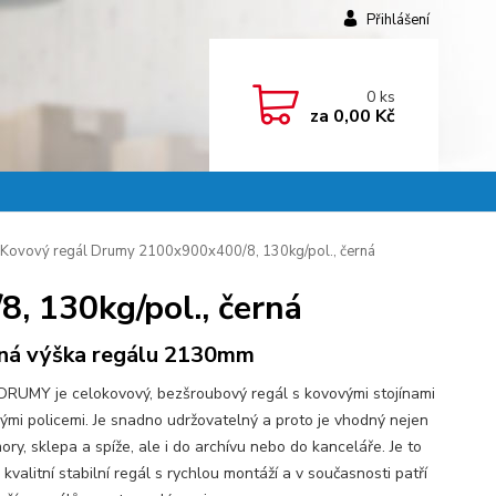
Přihlášení
0
ks
za
0,00 Kč
Kovový regál Drumy 2100x900x400/8, 130kg/pol., černá
, 130kg/pol., černá
ná výška regálu 2130mm
DRUMY je celokovový, bezšroubový regál s kovovými stojínami
vými policemi. Je snadno udržovatelný a proto je vhodný nejen
ry, sklepa a spíže, ale i do archívu nebo do kanceláře. Je to
kvalitní stabilní regál s rychlou montáží a v současnosti patří