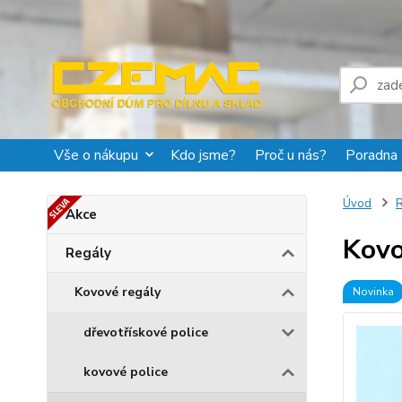
Vše o nákupu
Kdo jsme?
Proč u nás?
Poradna
Úvod
R
Akce
Kovo
Regály
Kovové regály
Novinka
dřevotřískové police
kovové police