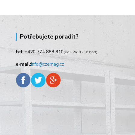
Potřebujete poradit?
tel:
+420
774 888 810
(Po - Pá: 8 - 16 hod)
e-mail:
info@czemag.cz