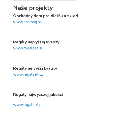
Naše projekty
Obchodný dom pre dielňu a sklad
www.czemag.sk
Regály najvyššej kvality
www.regalset.sk
Regály nejvyšší kvality
www.regalset.cz
Regały najwyższej jakości
www.regalset.pl