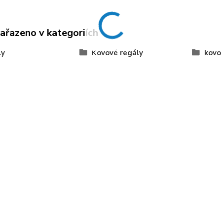
zařazeno v kategoriích
ly
Kovové regály
kovo