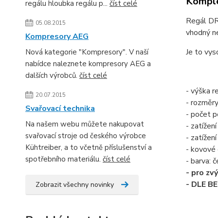
Komple
regálu hloubka regálu p...
číst celé
Regál DRU
05.08.2015
vhodný ne
Kompresory AEG
Je to vys
Nová kategorie "Kompresory". V naší
nabídce naleznete kompresory AEG a
dalších výrobců.
číst celé
- výška 
20.07.2015
- rozměr
Svařovací technika
- počet po
Na našem webu můžete nakupovat
- zatížení
svařovací stroje od českého výrobce
- zatížen
Kühtreiber, a to včetně příslušenství a
- kovové 
spotřebního materiálu.
číst celé
- barva: č
- pro zv
- DLE B
Zobrazit všechny novinky