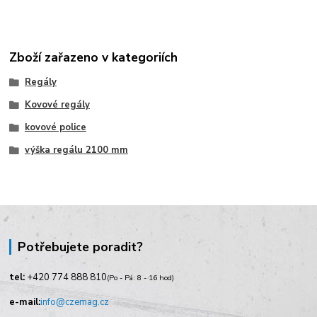
Zboží zařazeno v kategoriích
Regály
Kovové regály
kovové police
výška regálu 2100 mm
Potřebujete poradit?
tel:
+420
774 888 810
(Po - Pá: 8 - 16 hod)
e-mail:
info@czemag.cz