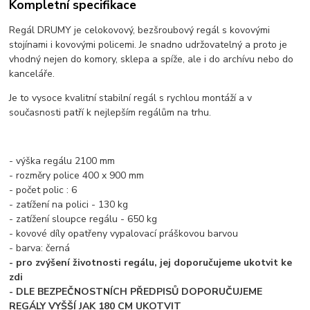
Kompletní specifikace
Regál DRUMY je celokovový, bezšroubový regál s kovovými
stojínami i kovovými policemi. Je snadno udržovatelný a proto je
vhodný nejen do komory, sklepa a spíže, ale i do archívu nebo do
kanceláře.
Je to vysoce kvalitní stabilní regál s rychlou montáží a v
současnosti patří k nejlepším regálům na trhu.
- výška regálu 2100 mm
- rozměry police 400 x 900 mm
- počet polic : 6
- zatížení na polici - 130 kg
- zatížení sloupce regálu - 650 kg
- kovové díly opatřeny vypalovací práškovou barvou
- barva: černá
- pro zvýšení životnosti regálu, jej doporučujeme ukotvit ke
zdi
- DLE BEZPEČNOSTNÍCH PŘEDPISŮ DOPORUČUJEME
REGÁLY VYŠŠÍ JAK 180 CM UKOTVIT