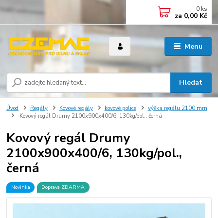
0
ks
za
0,00 Kč
Menu
Hledat
Úvod
Regály
Kovové regály
kovové police
výška regálu 2100 mm
Kovový regál Drumy 2100x900x400/6, 130kg/pol., černá
Kovový regál Drumy
2100x900x400/6, 130kg/pol.,
černá
Novinka
Doprava ZDARMA