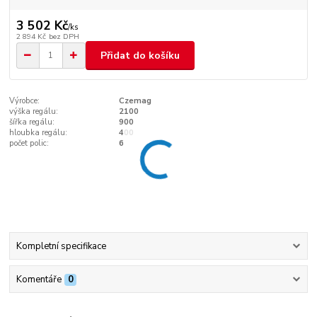
3 502 Kč
/
ks
2 894 Kč
bez DPH
Přidat do košíku
Výrobce:
Czemag
výška regálu:
2100
šířka regálu:
900
hloubka regálu:
400
počet polic:
6
Kompletní specifikace
Komentáře
0