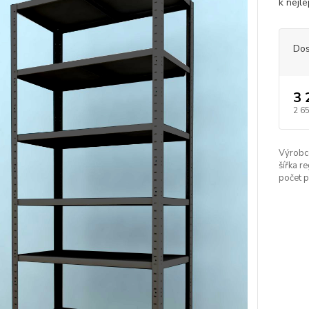
k nejle
Dos
3 
2 6
Výrobc
šířka re
počet p