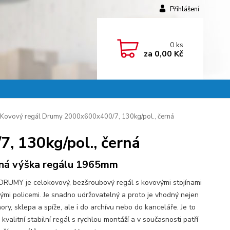
Přihlášení
0
ks
za
0,00 Kč
Kovový regál Drumy 2000x600x400/7, 130kg/pol., černá
, 130kg/pol., černá
ná výška regálu 1965mm
DRUMY je celokovový, bezšroubový regál s kovovými stojínami
vými policemi. Je snadno udržovatelný a proto je vhodný nejen
ry, sklepa a spíže, ale i do archívu nebo do kanceláře. Je to
kvalitní stabilní regál s rychlou montáží a v současnosti patří