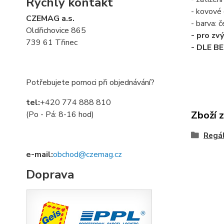
Rychlý kontakt
- kovové 
CZEMAG a.s.
- barva: č
Oldřichovice 865
- pro zv
739 61 Třinec
- DLE B
Potřebujete pomoci při objednávání?
tel:
+420 774 888 810
Zboží 
(Po - Pá: 8-16 hod)
Regá
e-mail:
obchod@czemag.cz
Doprava