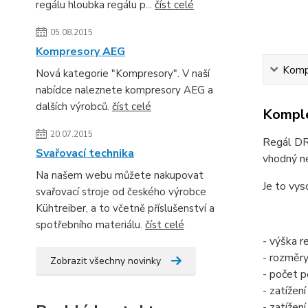
regálu hloubka regálu p...
číst celé
05.08.2015
Kompresory AEG
Kompl
Nová kategorie "Kompresory". V naší
nabídce naleznete kompresory AEG a
dalších výrobců.
číst celé
Komple
20.07.2015
Regál DRU
Svařovací technika
vhodný ne
Na našem webu můžete nakupovat
Je to vys
svařovací stroje od českého výrobce
Kühtreiber, a to včetně příslušenství a
spotřebního materiálu.
číst celé
- výška 
- rozměr
Zobrazit všechny novinky
- počet po
- zatížení
- zatížen