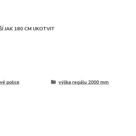
Í JAK 180 CM UKOTVIT
vé police
výška regálu 2000 mm