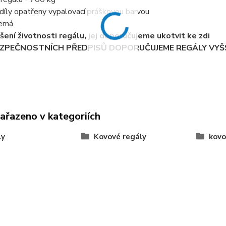
díly opatřeny vypalovací práškovou barvou
erná
ýšení životnosti regálu, jej doporučujeme ukotvit ke zdi
EZPEČNOSTNÍCH PŘEDPISŮ DOPORUČUJEME REGÁLY VYŠŠ
zařazeno v kategoriích
ly
Kovové regály
kovo