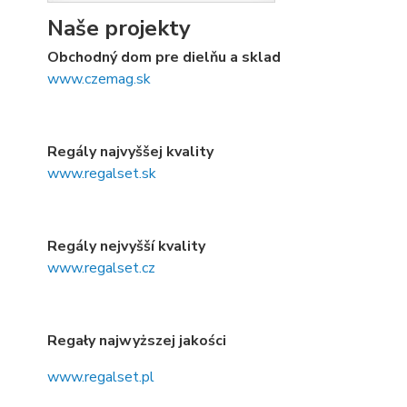
Naše projekty
Obchodný dom pre dielňu a sklad
www.czemag.sk
Regály najvyššej kvality
www.regalset.sk
Regály nejvyšší kvality
www.regalset.cz
Regały najwyższej jakości
www.regalset.pl