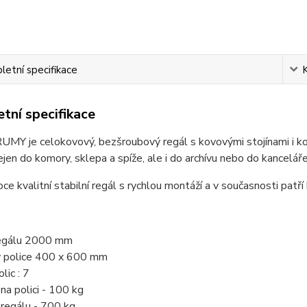
etní specifikace
tní specifikace
MY je celokovový, bezšroubový regál s kovovými stojínami i kov
jen do komory, sklepa a spíže, ale i do archívu nebo do kanceláře
oce kvalitní stabilní regál s rychlou montáží a v současnosti patří
regálu 2000 mm
y police 400 x 600 mm
lic : 7
 na polici - 100 kg
í regálu - 700 kg