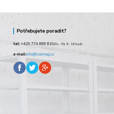
Potřebujete poradit?
tel:
+420
774 888 810
(Po - Pá: 8 - 16 hod)
e-mail:
info@czemag.cz