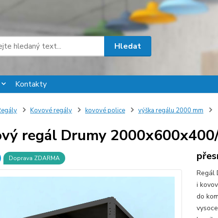
Hledat
Kontakty
egály
Kovové regály
kovové police
výška regálu 2000 mm
vý regál Drumy 2000x600x400/7
přes
Doprava ZDARMA
Regál 
i kovo
do komo
vysoce 