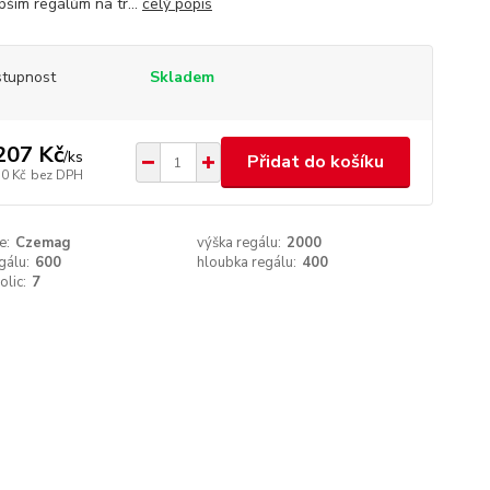
pším regálům na tr...
celý popis
tupnost
Skladem
207 Kč
/
ks
Přidat do košíku
50 Kč
bez DPH
e:
Czemag
výška regálu:
2000
gálu:
600
hloubka regálu:
400
olic:
7