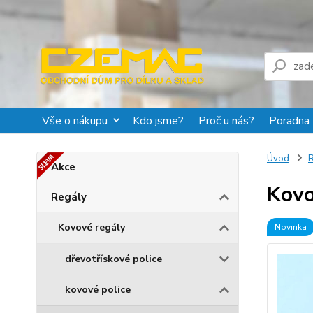
Vše o nákupu
Kdo jsme?
Proč u nás?
Poradna
Úvod
R
Akce
Kovo
Regály
Kovové regály
Novinka
dřevotřískové police
kovové police