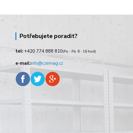
Potřebujete poradit?
tel:
+420
774 888 810
(Po - Pá: 8 - 16 hod)
e-mail:
info@czemag.cz