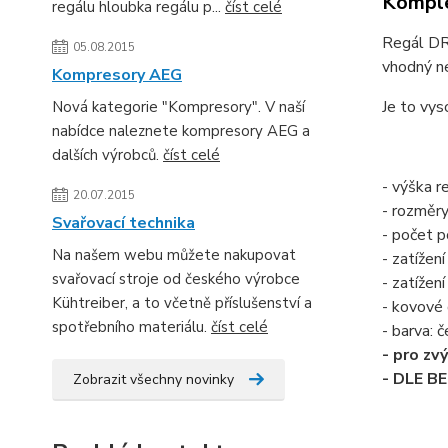
Komple
regálu hloubka regálu p...
číst celé
Regál DRU
05.08.2015
vhodný ne
Kompresory AEG
Je to vys
Nová kategorie "Kompresory". V naší
nabídce naleznete kompresory AEG a
dalších výrobců.
číst celé
- výška 
20.07.2015
- rozměr
Svařovací technika
- počet po
Na našem webu můžete nakupovat
- zatížení
svařovací stroje od českého výrobce
- zatížen
Kühtreiber, a to včetně příslušenství a
- kovové 
spotřebního materiálu.
číst celé
- barva: č
- pro zv
- DLE B
Zobrazit všechny novinky