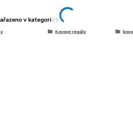
zařazeno v kategoriích
ly
Kovové regály
kovo