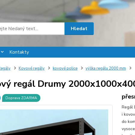
Hledat
Kontakty
egály
Kovové regály
kovové police
výška regálu 2000 mm
vý regál Drumy 2000x1000x400/
přes
Doprava ZDARMA
Regál 
i kovo
do komo
vysoce 