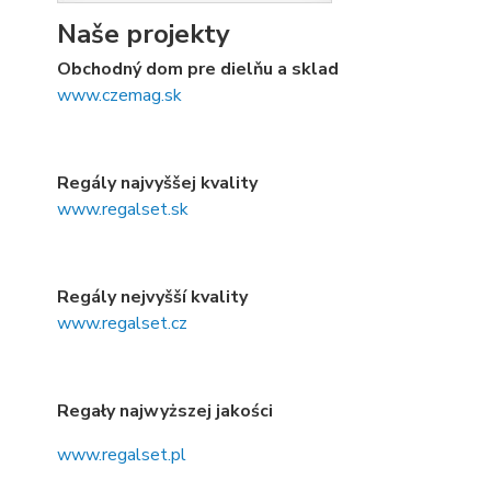
Naše projekty
Obchodný dom pre dielňu a sklad
www.czemag.sk
Regály najvyššej kvality
www.regalset.sk
Regály nejvyšší kvality
www.regalset.cz
Regały najwyższej jakości
www.regalset.pl