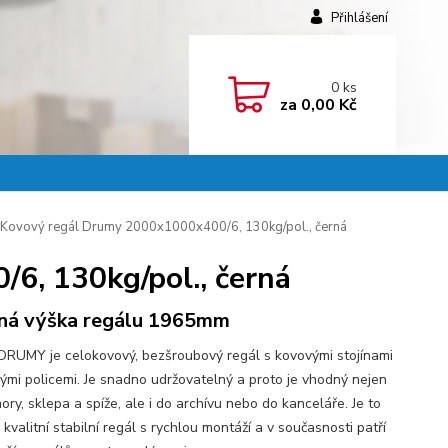
Přihlášení
0
ks
za
0,00 Kč
Kovový regál Drumy 2000x1000x400/6, 130kg/pol., černá
6, 130kg/pol., černá
ná výška regálu 1965mm
DRUMY je celokovový, bezšroubový regál s kovovými stojínami
vými policemi. Je snadno udržovatelný a proto je vhodný nejen
ry, sklepa a spíže, ale i do archívu nebo do kanceláře. Je to
kvalitní stabilní regál s rychlou montáží a v současnosti patří