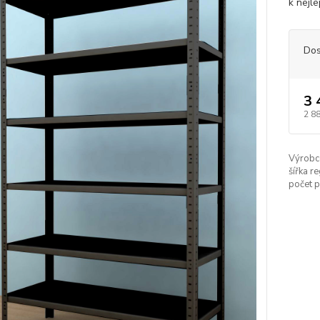
k nejle
Dos
3 
2 8
Výrobc
šířka re
počet p