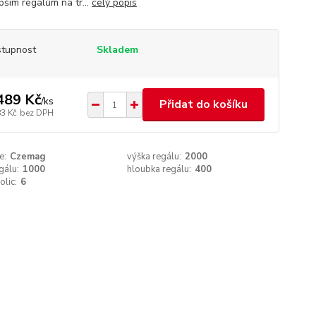
pším regálům na tr...
celý popis
tupnost
Skladem
489 Kč
/
ks
Přidat do košíku
83 Kč
bez DPH
e:
Czemag
výška regálu:
2000
gálu:
1000
hloubka regálu:
400
olic:
6