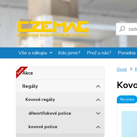
Vše o nákupu
Kdo jsme?
Proč u nás?
Poradna
Úvod
R
Akce
Kovo
Regály
Kovové regály
Novinka
dřevotřískové police
kovové police