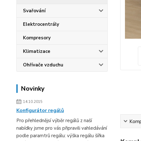
Svařování
Elektrocentrály
Kompresory
Klimatizace
Ohřívače vzduchu
Novinky
14.10.2015
Konfigurátor regálů
Pro přehlednějsí výběr regálů z naší
Kompl
nabídky jsme pro vás připravili vahledávání
podle paramtrů regálu: výška regálu šířka