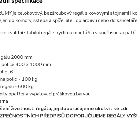
tní specifikace
MY je celokovový, bezšroubový regál s kovovými stojínami i kov
jen do komory, sklepa a spíže, ale i do archívu nebo do kanceláře
oce kvalitní stabilní regál s rychlou montáží a v současnosti patří
regálu 2000 mm
y police 400 x 1000 mm
lic : 6
 na polici - 100 kg
í regálu - 600 kg
díly opatřeny vypalovací práškovou barvou
erná
ýšení životnosti regálu, jej doporučujeme ukotvit ke zdi
EZPEČNOSTNÍCH PŘEDPISŮ DOPORUČUJEME REGÁLY VYŠŠ