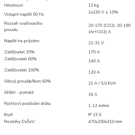
Hmotnost
13 kg
1x230 V ± 15%
Vstupní napětí 50 Hz
Rozsah svařovacího
20-170 (CO2), 20-190
proudu
(Ar+CO2) A
Napětí na prázdno
22-31 V
Zatěžoatel 35%
170 A
Zatěžovatel 60%
140 A
Zatěžovatel 100%
120 A
Síťový proud/příkon 60%
22 A / 5,0 KVA
Jištění - pomalé
16 A
Rychlost podávání drátu
1-12 m/min
Krytí
IP 23 S
Rozměry DxŠxV
470x200x310 mm