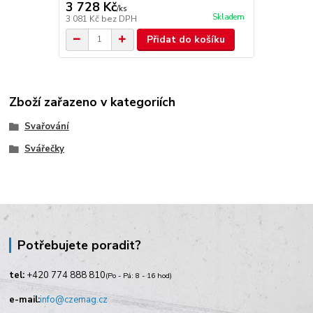
3 728 Kč
/
ks
Skladem
3 081 Kč
bez DPH
Přidat do košíku
Zboží zařazeno v kategoriích
Svařování
Svářečky
Potřebujete poradit?
tel:
+420
774 888 810
(Po - Pá: 8 - 16 hod)
e-mail:
info@czemag.cz