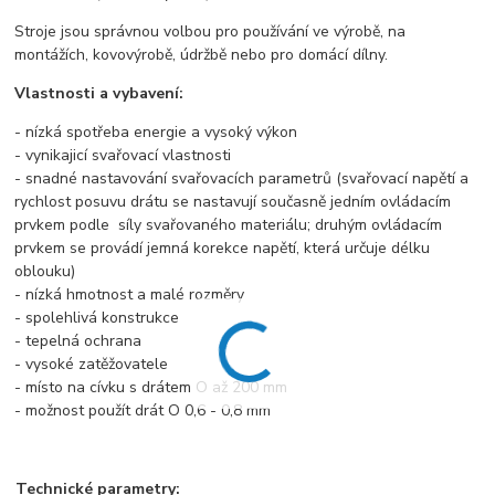
Stroje jsou správnou volbou pro používání ve výrobě, na
montážích, kovovýrobě, údržbě nebo pro domácí dílny.
Vlastnosti a vybavení:
- nízká spotřeba energie a vysoký výkon
- vynikajicí svařovací vlastnosti
- snadné nastavování svařovacích parametrů (svařovací napětí a
rychlost posuvu drátu se nastavují současně jedním ovládacím
prvkem podle síly svařovaného materiálu; druhým ovládacím
prvkem se provádí jemná korekce napětí, která určuje délku
oblouku)
- nízká hmotnost a malé rozměry
- spolehlivá konstrukce
- tepelná ochrana
- vysoké zatěžovatele
- místo na cívku s drátem O až 200 mm
- možnost použít drát O 0,6 - 0,8 mm
Technické parametry: