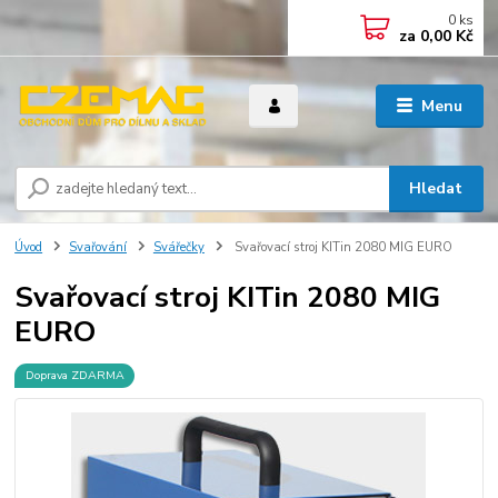
0
ks
za
0,00 Kč
Menu
Hledat
Úvod
Svařování
Svářečky
Svařovací stroj KITin 2080 MIG EURO
Svařovací stroj KITin 2080 MIG
EURO
Doprava ZDARMA