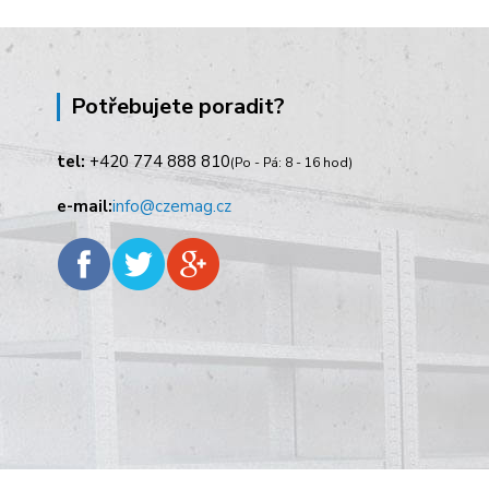
Potřebujete poradit?
tel:
+420
774 888 810
(Po - Pá: 8 - 16 hod)
e-mail:
info@czemag.cz