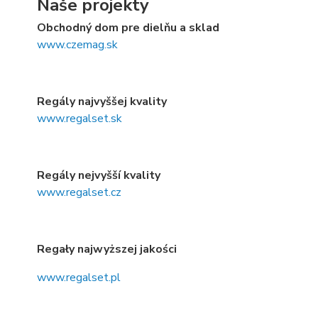
Naše projekty
Obchodný dom pre dielňu a sklad
www.czemag.sk
Regály najvyššej kvality
www.regalset.sk
Regály nejvyšší kvality
www.regalset.cz
Regały najwyższej jakości
www.regalset.pl