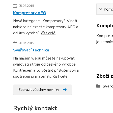
05.08.2015
Kompl
Kompresory AEG
Nová kategorie "Kompresory". V naší
Komple
nabídce naleznete kompresory AEG a
dalších výrobců.
číst celé
Kompletní
je zemníc
20.07.2015
Svařovací technika
Na našem webu můžete nakupovat
svařovací stroje od českého výrobce
Kühtreiber, a to včetně příslušenství a
Zboží 
spotřebního materiálu.
číst celé
Svařo
Zobrazit všechny novinky
Rychlý kontakt