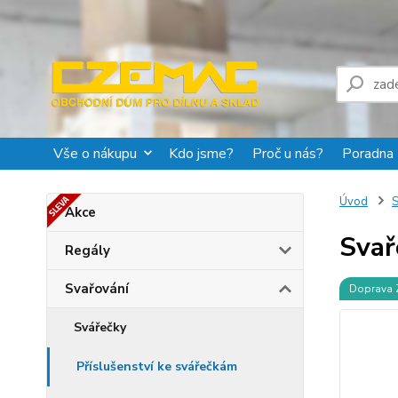
Vše o nákupu
Kdo jsme?
Proč u nás?
Poradna
Úvod
S
Akce
Svař
Regály
Svařování
Doprava
Svářečky
Příslušenství ke svářečkám