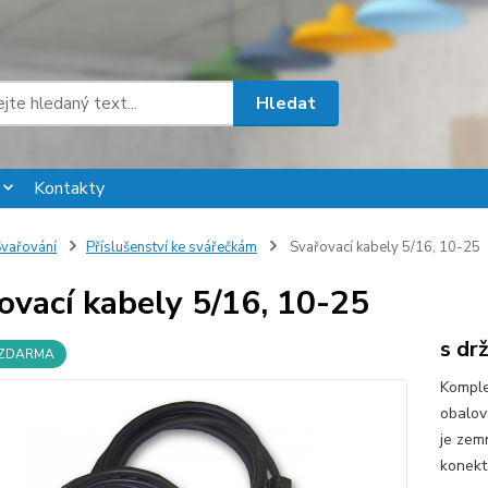
Hledat
Kontakty
vařování
Příslušenství ke svářečkám
Svařovací kabely 5/16, 10-25
ovací kabely 5/16, 10-25
s dr
 ZDARMA
Komple
obalov
je zemn
konekt