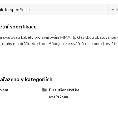
etní specifikace
tní specifikace
 svařovací kabely pro svařování MMA, tj. klasickou obalovanou
í, druhý má držák elektrod. Připojení ke svářečce s konektory 1
zařazeno v kategoriích
vání
Příslušenství ke
svářečkám