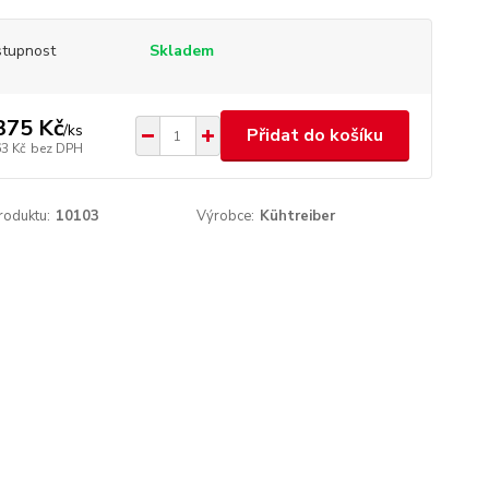
tupnost
Skladem
375 Kč
/
ks
Přidat do košíku
63 Kč
bez DPH
roduktu:
10103
Výrobce:
Kühtreiber