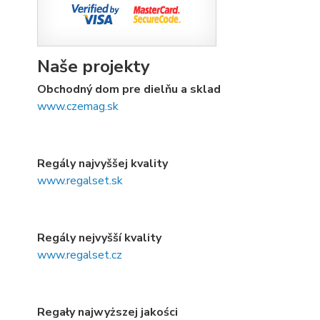
Naše projekty
Obchodný dom pre dielňu a sklad
www.czemag.sk
Regály najvyššej kvality
www.regalset.sk
Regály nejvyšší kvality
www.regalset.cz
Regały najwyższej jakości