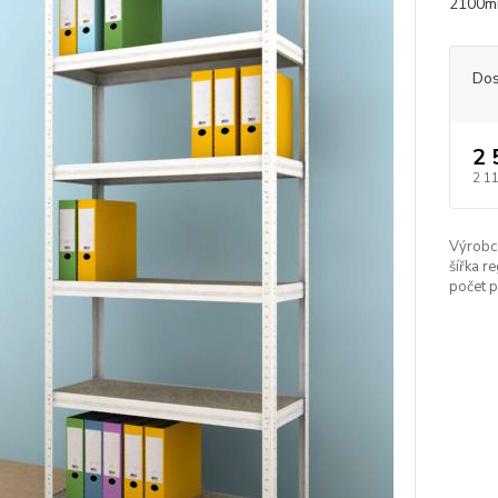
2100mm
Dos
2 
2 1
Výrobc
šířka re
počet p