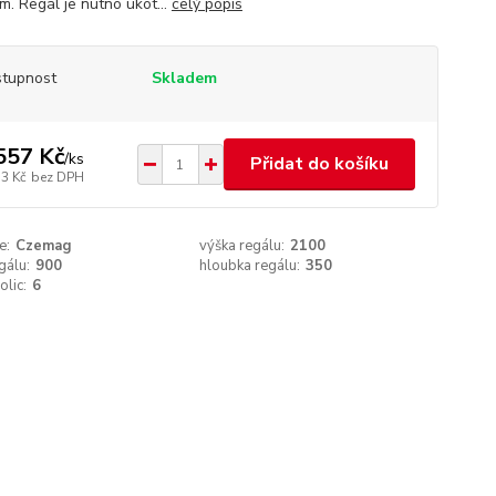
. Regál je nutno ukot...
celý popis
tupnost
Skladem
557 Kč
/
ks
Přidat do košíku
13 Kč
bez DPH
e:
Czemag
výška regálu:
2100
gálu:
900
hloubka regálu:
350
olic:
6