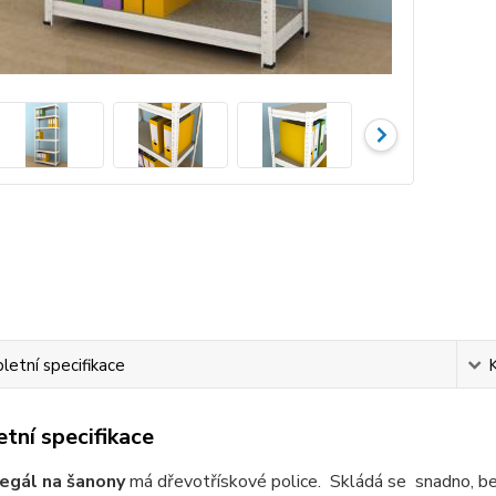
etní specifikace
tní specifikace
regál na šanony
má dřevotřískové police. Skládá se snadno, be