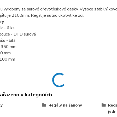
ou vyrobeny ze surové dřevotřískové desky. Vysoce stabilní kov
álu je 2100mm. Regál je nutno ukotvit ke zdi.
ry
ic - 6 ks
police - DTD surová
lu - bílá
- 350 mm
900 mm
 2100 mm
zařazeno v kategoriích
ly
Regály na šanony
Regá
jedn