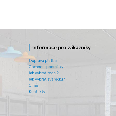
Informace pro zákazníky
Doprava platba
Obchodní podmínky
Jak vybrat regál?
Jak vybrat svářečku?
O nás
Kontakty