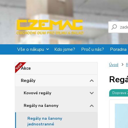
Vše o nákupu
Kdo jsme?
Proč u nás?
Poradna
Úvod
R
Akce
Regá
Regály
Kovové regály
Doprava
Regály na šanony
Regály na šanony
jednostranné