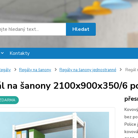
Hledat
Kontakty
egály
Regály na šanony
Regály na šanony jednostranné
Regál 
l na šanony 2100x900x350/6 pol
přes
 ZDARMA
Kovový
bez po
Police
kovová