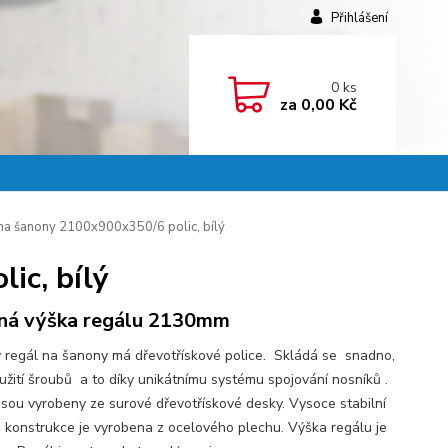
Přihlášení
0
ks
za
0,00 Kč
na šanony 2100x900x350/6 polic, bílý
ic, bílý
ná výška regálu 2130mm
 regál na šanony má dřevotřískové police. Skládá se snadno,
užití šroubů a to díky unikátnímu systému spojování nosníků .
 jsou vyrobeny ze surové dřevotřískové desky. Vysoce stabilní
 konstrukce je vyrobena z ocelového plechu. Výška regálu je