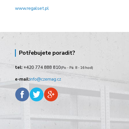
www.regalset.pl
Potřebujete poradit?
tel:
+420
774 888 810
(Po - Pá: 8 - 16 hod)
e-mail:
info@czemag.cz