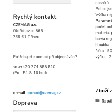
nosníků .
Police js
Výška reg
Rychlý kontakt
Paramet
CZEMAG a.s.
počet pol
Oldřichovice 865
materiál 
739 61 Třinec
barva regá
hloubka 
šířka - 
Potřebujete pomoci při objednávání?
výška -
tel:
+420 774 888 810
(Po - Pá: 8-16 hod)
Zboží 
e-mail:
obchod@czemag.cz
Regá
Doprava