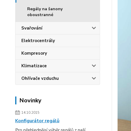
Regály na šanony
oboustranné
Svařování
Elektrocentrály
Kompresory
Klimatizace
Ohřívače vzduchu
Novinky
14.10.2015
Konfigurátor regálů
Pro přehlednějsí výběr regálů z naší