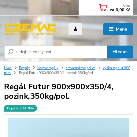
0
ks
za
0,00 Kč
Menu
Hledat
Úvod
Regály
Kovové regály
dřevotřískové police
výška regálu 900
mm
Regál Futur 900x900x350/4, pozink,350kg/pol.
Regál Futur 900x900x350/4,
pozink,350kg/pol.
Doprava ZDARMA