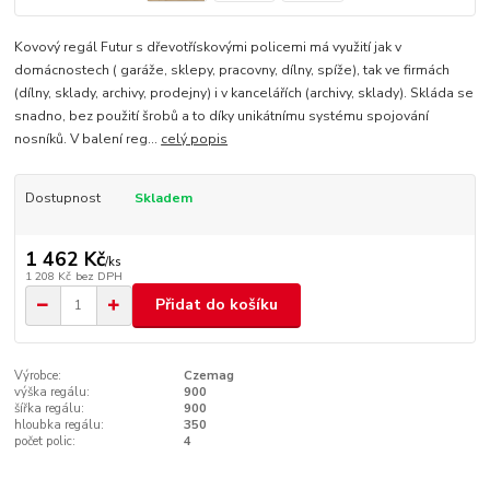
Kovový regál Futur s dřevotřískovými policemi má využití jak v
domácnostech ( garáže, sklepy, pracovny, dílny, spíže), tak ve firmách
(dílny, sklady, archivy, prodejny) i v kancelářích (archivy, sklady). Skláda se
snadno, bez použití šrobů a to díky unikátnímu systému spojování
nosníků. V balení reg...
celý popis
Dostupnost
Skladem
1 462 Kč
/
ks
1 208 Kč
bez DPH
Přidat do košíku
Výrobce:
Czemag
výška regálu:
900
šířka regálu:
900
hloubka regálu:
350
počet polic:
4