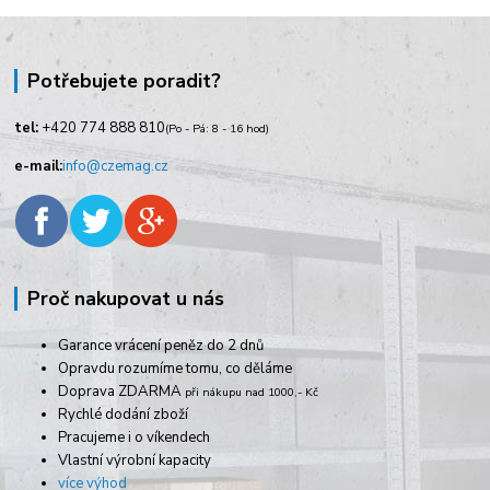
Potřebujete poradit?
tel:
+420
774 888 810
(Po - Pá: 8 - 16 hod)
e-mail:
info@czemag.cz
Proč nakupovat u nás
Garance vrácení peněz do 2 dnů
Opravdu rozumíme tomu, co děláme
Doprava ZDARMA
při nákupu nad 1000,- Kč
Rychlé dodání zboží
Pracujeme i o víkendech
Vlastní výrobní kapacity
více výhod