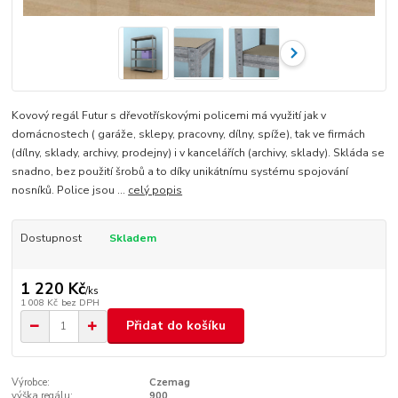
Kovový regál Futur s dřevotřískovými policemi má využití jak v
domácnostech ( garáže, sklepy, pracovny, dílny, spíže), tak ve firmách
(dílny, sklady, archivy, prodejny) i v kancelářích (archivy, sklady). Skláda se
snadno, bez použití šrobů a to díky unikátnímu systému spojování
nosníků. Police jsou ...
celý popis
Dostupnost
Skladem
1 220 Kč
/
ks
1 008 Kč
bez DPH
Přidat do košíku
Výrobce:
Czemag
výška regálu:
900