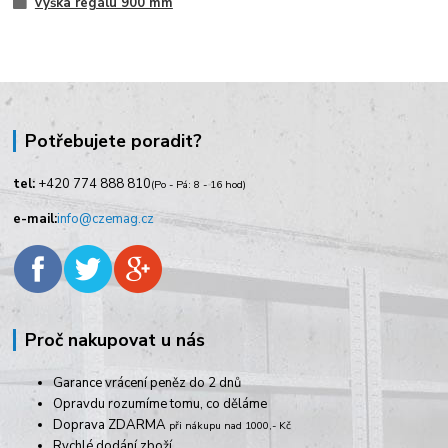
výška regálu 900 mm
Potřebujete poradit?
tel:
+420
774 888 810
(Po - Pá: 8 - 16 hod)
e-mail:
info@czemag.cz
Proč nakupovat u nás
Garance vrácení peněz do 2 dnů
Opravdu rozumíme tomu, co děláme
Doprava ZDARMA
při nákupu nad 1000,- Kč
Rychlé dodání zboží