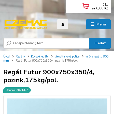
0
ks
za
0,00 Kč
Menu
Hledat
Úvod
Regály
Kovové regály
dřevotřískové police
výška regálu 900
mm
Regál Futur 900x750x350/4, pozink,175kg/pol.
Regál Futur 900x750x350/4,
pozink,175kg/pol.
Doprava ZDARMA