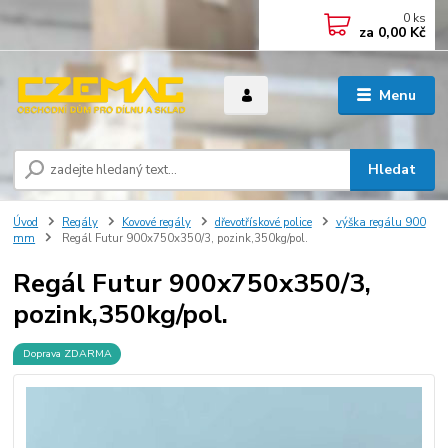
0
ks
za
0,00 Kč
Menu
Hledat
Úvod
Regály
Kovové regály
dřevotřískové police
výška regálu 900
mm
Regál Futur 900x750x350/3, pozink,350kg/pol.
Regál Futur 900x750x350/3,
pozink,350kg/pol.
Doprava ZDARMA