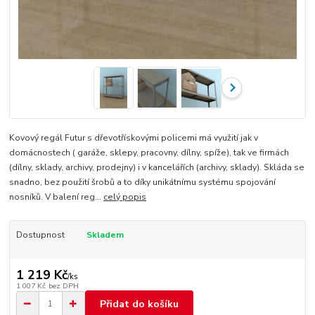
Kovový regál Futur s dřevotřískovými policemi má využití jak v
domácnostech ( garáže, sklepy, pracovny, dílny, spíže), tak ve firmách
(dílny, sklady, archivy, prodejny) i v kancelářích (archivy, sklady). Skláda se
snadno, bez použití šrobů a to díky unikátnímu systému spojování
nosníků. V balení reg...
celý popis
Dostupnost
Skladem
1 219 Kč
/
ks
1 007 Kč
bez DPH
Přidat do košíku