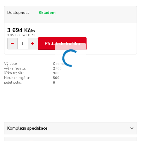
Dostupnost
Skladem
3 694 Kč
/
ks
3 053 Kč
bez DPH
Přidat do košíku
Výrobce:
Czemag
výška regálu:
2700
šířka regálu:
900
hloubka regálu:
500
počet polic:
6
Kompletní specifikace