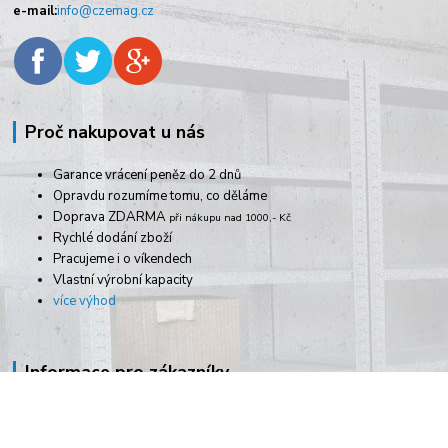
e-mail:
info@czemag.cz
Proč nakupovat u nás
Garance vrácení peněz do 2 dnů
Opravdu rozumíme tomu, co děláme
Doprava ZDARMA
při nákupu nad 1000,- Kč
Rychlé dodání zboží
Pracujeme i o víkendech
Vlastní výrobní kapacity
více výhod
Informace pro zákazníky
Doprava platba
Obchodní podmínky