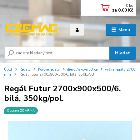
0
ks
za
0,00 Kč
Menu
Hledat
Úvod
Regály
Kovové regály
dřevotřískové police
výška regálu 2700
mm
Regál Futur 2700x900x500/6, bílá, 350kg/pol.
Regál Futur 2700x900x500/6,
bílá, 350kg/pol.
Doprava ZDARMA