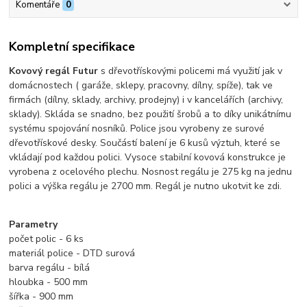
Komentáře
0
Kompletní specifikace
Kovový regál Futur
s dřevotřískovými policemi má využití jak v
domácnostech ( garáže, sklepy, pracovny, dílny, spíže), tak ve
firmách (dílny, sklady, archivy, prodejny) i v kancelářích (archivy,
sklady). Skláda se snadno, bez použití šrobů a to díky unikátnímu
systému spojování nosníků. Police jsou vyrobeny ze surové
dřevotřískové desky. Součástí balení je 6 kusů výztuh, které se
vkládají pod každou polici. Vysoce stabilní kovová konstrukce je
vyrobena z ocelového plechu.
Nosnost regálu je 275 kg na jednu
polici a výška regálu je 2700 mm. Regál je nutno ukotvit ke zdi.
Parametry
počet polic - 6 ks
materiál police - DTD surová
barva regálu - bílá
hloubka - 500 mm
šířka - 900 mm