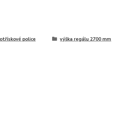
otřískové police
výška regálu 2700 mm