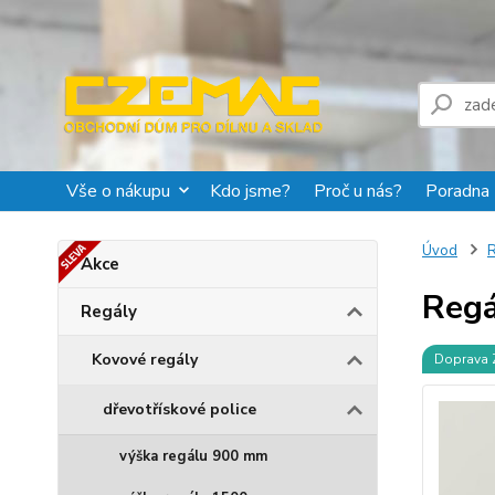
Vše o nákupu
Kdo jsme?
Proč u nás?
Poradna
Úvod
R
Akce
Regá
Regály
Kovové regály
Doprava
dřevotřískové police
výška regálu 900 mm