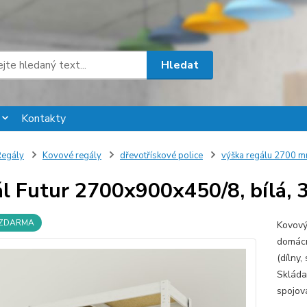
Hledat
Kontakty
egály
Kovové regály
dřevotřískové police
výška regálu 2700 
l Futur 2700x900x450/8, bílá, 3
 ZDARMA
Kovový 
domácno
(dílny,
Skláda
spojová