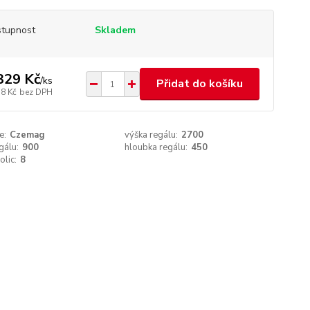
tupnost
Skladem
329 Kč
/
ks
Přidat do košíku
78 Kč
bez DPH
e:
Czemag
výška regálu:
2700
gálu:
900
hloubka regálu:
450
olic:
8