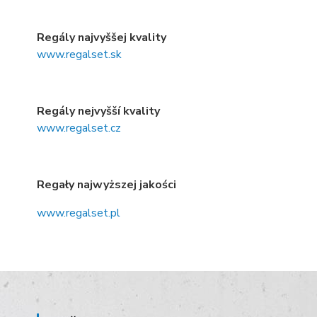
Regály najvyššej kvality
www.regalset.sk
Regály nejvyšší kvality
www.regalset.cz
Regały najwyższej jakości
www.regalset.pl