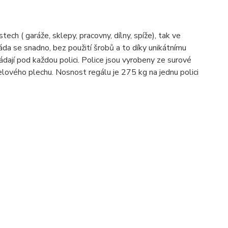
ch ( garáže, sklepy, pracovny, dílny, spíže), tak ve
Skláda se snadno, bez použití šrobů a to díky unikátnímu
ádají pod každou polici. Police jsou vyrobeny ze surové
celového plechu.
Nosnost regálu je 275 kg na jednu polici