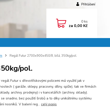
Přihlášení
0
ks
za
0,00 Kč
mm
Regál Futur 2700x900x450/8, bílá, 350kg/pol.
50kg/pol.
regál Futur s dřevotřískovými policemi má využití jak v
stech ( garáže, sklepy, pracovny, dílny, spíže), tak ve firmách
 sklady, archivy, prodejny) i v kancelářích (archivy, sklady).
 se snadno, bez použití šrobů a to díky unikátnímu systému
ní nosníků. V balení reg...
celý popis