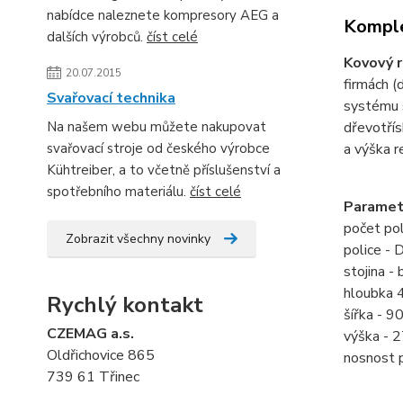
nabídce naleznete kompresory AEG a
Komple
dalších výrobců.
číst celé
Kovový r
20.07.2015
firmách (d
Svařovací technika
systému s
Na našem webu můžete nakupovat
dřevotřís
svařovací stroje od českého výrobce
a výška r
Kühtreiber, a to včetně příslušenství a
spotřebního materiálu.
číst celé
Paramet
počet pol
Zobrazit všechny novinky
police -
stojina - 
hloubka
Rychlý kontakt
šířka - 
CZEMAG a.s.
výška -
Oldřichovice 865
nosnost 
739 61 Třinec