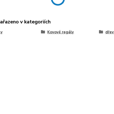
zařazeno v kategoriích
ly
Kovové regály
dřev