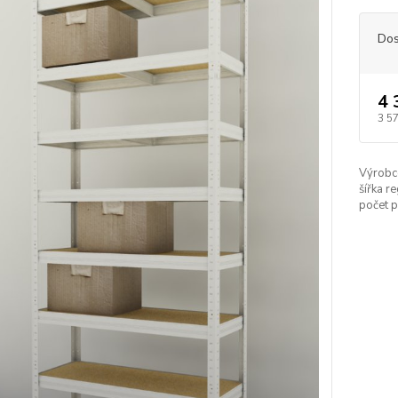
Dos
4 
3 5
Výrobc
šířka re
počet p