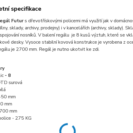
tní specifikace
egál Futur
s dřevotřískovými policemi má využití jak v domácnoste
ílny, sklady, archivy, prodejny) i v kancelářích (archivy, sklady). 
pojování nosníků. V balení regálu je 8 kusů výztuh, které se vkl
kové desky. Vysoce stabilní kovová konstrukce je vyrobena z o
egálu je 2700 mm. Regál je nutno ukotvit ke zdi.
ry
ic
- 8
 DTD surová
bílá
 450 mm
900 mm
 2700 mm
police - 275 KG