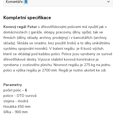
Komentáře
0
Kompletní specifikace
Kovový regál Futur
s dřevotřískovými policemi má využití jak v
domácnostech ( garáže, sklepy, pracovny, dílny, spíže), tak ve
firmách (dílny, sklady, archivy, prodejny) i v kancelářích (archivy,
sklady). Skláda se snadno, bez použití šrobů a to díky unikátnímu
systému spojování nosníků. V balení regálu je 6 kusů výztuh,
které se vkládají pod každou polici. Police jsou vyrobeny ze surové
dřevotřískové desky. Vysoce stabilní kovová konstrukce je
vyrobena z ocelového plechu.
Nosnost regálu je 275 kg na jednu
polici a výška regálu je 2700 mm. Regál je nutno ukotvit ke zdi.
Parametry
počet polic
- 6
police - DTD surová
stojina - modrá
hloubka 450 mm
šířka - 900 mm