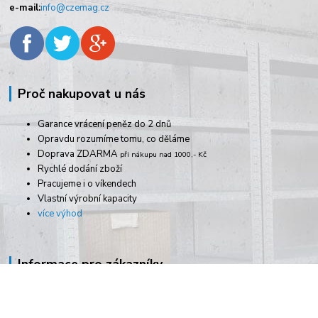
e-mail:
info@czemag.cz
Proč nakupovat u nás
Garance vrácení peněz do 2 dnů
Opravdu rozumíme tomu, co děláme
Doprava ZDARMA
při nákupu nad 1000,- Kč
Rychlé dodání zboží
Pracujeme i o víkendech
Vlastní výrobní kapacity
více výhod
Informace pro zákazníky
Doprava platba
Obchodní podmínky