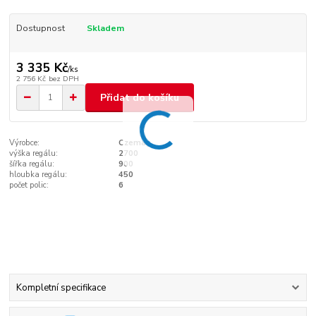
Dostupnost
Skladem
3 335 Kč
/
ks
2 756 Kč
bez DPH
Přidat do košíku
Výrobce:
Czemag
výška regálu:
2700
šířka regálu:
900
hloubka regálu:
450
počet polic:
6
Kompletní specifikace