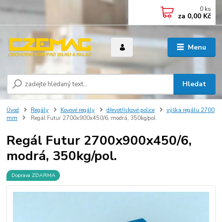
0
ks
za
0,00 Kč
Menu
Hledat
Úvod
Regály
Kovové regály
dřevotřískové police
výška regálu 2700
mm
Regál Futur 2700x900x450/6, modrá, 350kg/pol.
Regál Futur 2700x900x450/6,
modrá, 350kg/pol.
Doprava ZDARMA