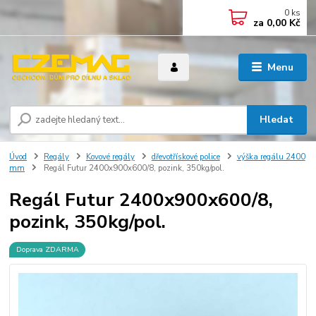
0
ks
za
0,00 Kč
Menu
Hledat
Úvod
Regály
Kovové regály
dřevotřískové police
výška regálu 2400
mm
Regál Futur 2400x900x600/8, pozink, 350kg/pol.
Regál Futur 2400x900x600/8,
pozink, 350kg/pol.
Doprava ZDARMA