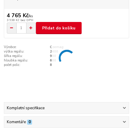
4 765 Kč
/
ks
3 938 Kč
bez DPH
Přidat do košíku
Výrobce:
Czemag
výška regálu:
2400
šířka regálu:
900
hloubka regálu:
600
počet polic:
8
Kompletní specifikace
Komentáře
0