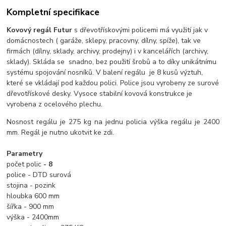
Kompletní specifikace
Kovový regál Futur
s dřevotřískovými policemi má využití jak v
domácnostech ( garáže, sklepy, pracovny, dílny, spíže), tak ve
firmách (dílny, sklady, archivy, prodejny) i v kancelářích (archivy,
sklady). Skláda se snadno, bez použití šrobů a to díky unikátnímu
systému spojování nosníků. V balení regálu je 8 kusů výztuh,
které se vkládají pod každou polici. Police jsou vyrobeny ze surové
dřevotřískové desky. Vysoce stabilní kovová konstrukce je
vyrobena z ocelového plechu.
Nosnost regálu je 275 kg na jednu policia výška regálu je 2400
mm. Regál je nutno ukotvit ke zdi.
Parametry
počet polic
- 8
police - DTD surová
stojina - pozink
hloubka 600 mm
šířka - 900 mm
výška - 2400mm