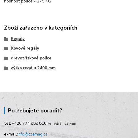
nosnost police - 275 KG
Zboží zařazeno v kategoriích
Regály
Kovové regály
dřevotřískové police
výška regálu 2400 mm
Potřebujete poradit?
tel:
+420
774 888 810
(Po - Pá: 8 - 16 hod)
e-mail:
info@czemag.cz