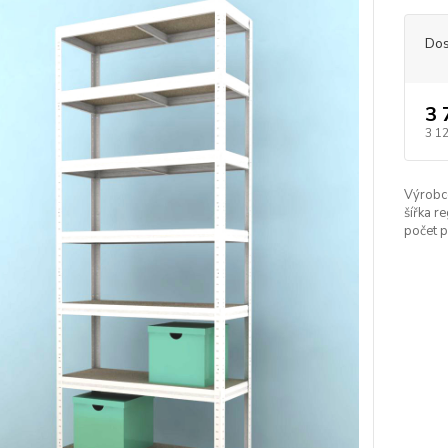
Dos
3 
3 1
Výrobc
šířka re
počet p