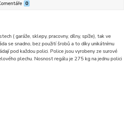
Komentáře
0
ch ( garáže, sklepy, pracovny, dílny, spíže), tak ve
Skláda se snadno, bez použití šrobů a to díky unikátnímu
ádají pod každou polici. Police jsou vyrobeny ze surové
celového plechu.
Nosnost regálu je 275 kg na jednu polici