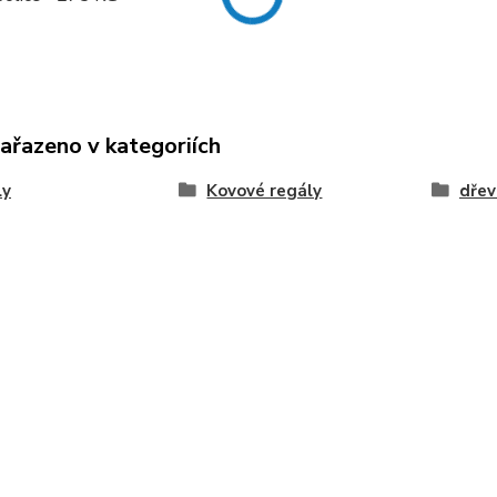
zařazeno v kategoriích
ly
Kovové regály
dřev