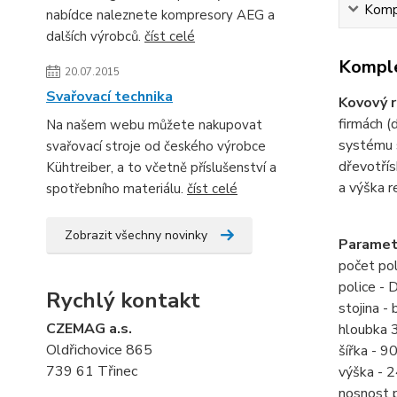
Kompl
nabídce naleznete kompresory AEG a
dalších výrobců.
číst celé
Komple
20.07.2015
Svařovací technika
Kovový r
firmách (d
Na našem webu můžete nakupovat
systému s
svařovací stroje od českého výrobce
dřevotřís
Kühtreiber, a to včetně příslušenství a
a výška r
spotřebního materiálu.
číst celé
Zobrazit všechny novinky
Paramet
počet pol
police -
Rychlý kontakt
stojina - 
CZEMAG a.s.
hloubka
Oldřichovice 865
šířka - 
739 61 Třinec
výška -
nosnost 