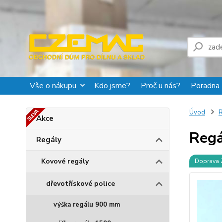
Vše o nákupu
Kdo jsme?
Proč u nás?
Poradna
Úvod
R
Akce
Regá
Regály
Kovové regály
Doprava
dřevotřískové police
výška regálu 900 mm