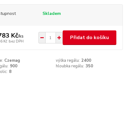
tupnost
Skladem
783 Kč
/
ks
Přidat do košíku
26 Kč
bez DPH
e:
Czemag
výška regálu:
2400
gálu:
900
hloubka regálu:
350
olic:
8