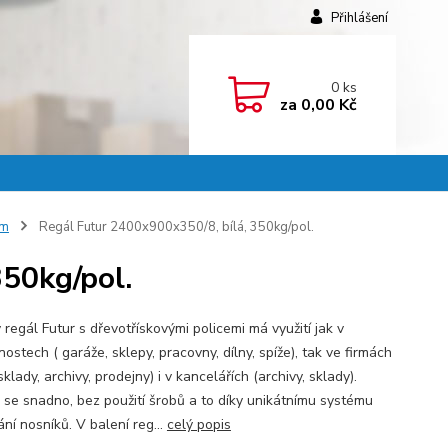
Přihlášení
0
ks
za
0,00 Kč
mm
Regál Futur 2400x900x350/8, bílá, 350kg/pol.
50kg/pol.
regál Futur s dřevotřískovými policemi má využití jak v
stech ( garáže, sklepy, pracovny, dílny, spíže), tak ve firmách
 sklady, archivy, prodejny) i v kancelářích (archivy, sklady).
 se snadno, bez použití šrobů a to díky unikátnímu systému
ní nosníků. V balení reg...
celý popis