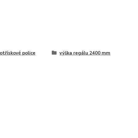
otřískové police
výška regálu 2400 mm