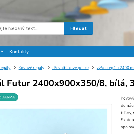
Hledat
Kontakty
egály
Kovové regály
dřevotřískové police
výška regálu 2400 
l Futur 2400x900x350/8, bílá, 3
 ZDARMA
Kovový 
domácno
(dílny,
Skláda
spojová