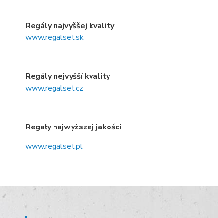
Regály najvyššej kvality
www.regalset.sk
Regály nejvyšší kvality
www.regalset.cz
Regały najwyższej jakości
www.regalset.pl