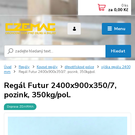
0
ks
za
0,00 Kč
Menu
Hledat
Úvod
Regály
Kovové regály
dřevotřískové police
výška regálu 2400
mm
Regál Futur 2400x900x350/7, pozink, 350kg/pol.
Regál Futur 2400x900x350/7,
pozink, 350kg/pol.
Doprava ZDARMA