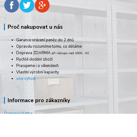
Proč nakupovat u nás
Garance vrácení peněz do 2 dnů
Opravdu rozumíme tomu, co děláme
Doprava ZDARMA
při nákupu nad 1000,- Kč
Rychlé dodání zboží
Pracujeme i o víkendech
Vlastní výrobní kapacity
více výhod
Informace pro zákazníky
Doprava platba
Obchodní podmínky
Jak vybrat regál?
Jak vybrat svářečku?