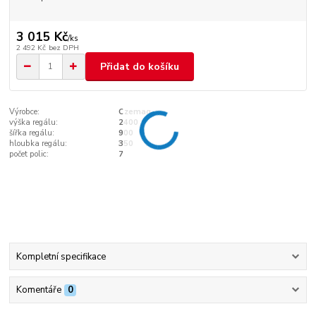
3 015 Kč
/
ks
2 492 Kč
bez DPH
Přidat do košíku
Výrobce:
Czemag
výška regálu:
2400
šířka regálu:
900
hloubka regálu:
350
počet polic:
7
Kompletní specifikace
Komentáře
0