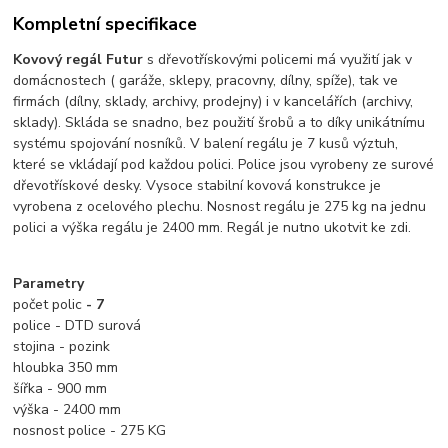
Kompletní specifikace
Kovový regál Futur
s dřevotřískovými policemi má využití jak v
domácnostech ( garáže, sklepy, pracovny, dílny, spíže), tak ve
firmách (dílny, sklady, archivy, prodejny) i v kancelářích (archivy,
sklady). Skláda se snadno, bez použití šrobů a to díky unikátnímu
systému spojování nosníků. V balení regálu je 7 kusů výztuh,
které se vkládají pod každou polici. Police jsou vyrobeny ze surové
dřevotřískové desky. Vysoce stabilní kovová konstrukce je
vyrobena z ocelového plechu.
Nosnost regálu je 275 kg na jednu
polici a výška regálu je 2400 mm. Regál je nutno ukotvit ke zdi.
Parametry
počet polic
- 7
police - DTD surová
stojina - pozink
hloubka 350 mm
šířka - 900 mm
výška - 2400 mm
nosnost police - 275 KG