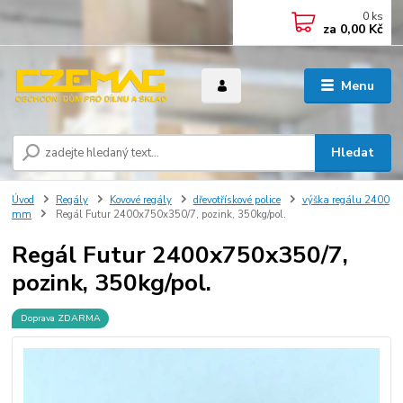
0
ks
za
0,00 Kč
Menu
Hledat
Úvod
Regály
Kovové regály
dřevotřískové police
výška regálu 2400
mm
Regál Futur 2400x750x350/7, pozink, 350kg/pol.
Regál Futur 2400x750x350/7,
pozink, 350kg/pol.
Doprava ZDARMA