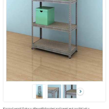
Kovový regál Futur s dřevotřískovými policemi má využití jak v