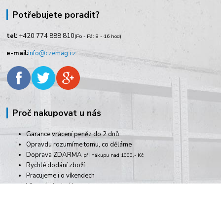
Potřebujete poradit?
tel:
+420
774 888 810
(Po - Pá: 8 - 16 hod)
e-mail:
info@czemag.cz
Proč nakupovat u nás
Garance vrácení peněz do 2 dnů
Opravdu rozumíme tomu, co děláme
Doprava ZDARMA
při nákupu nad 1000,- Kč
Rychlé dodání zboží
Pracujeme i o víkendech
Vlastní výrobní kapacity
více výhod