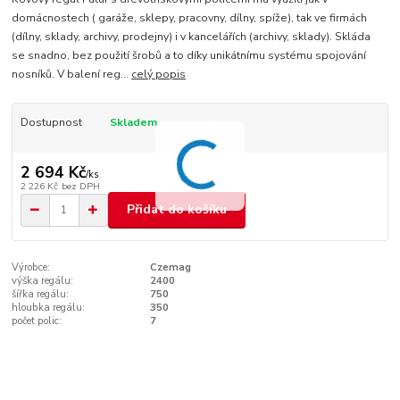
domácnostech ( garáže, sklepy, pracovny, dílny, spíže), tak ve firmách
(dílny, sklady, archivy, prodejny) i v kancelářích (archivy, sklady). Skláda
se snadno, bez použití šrobů a to díky unikátnímu systému spojování
nosníků. V balení reg...
celý popis
Dostupnost
Skladem
2 694 Kč
/
ks
2 226 Kč
bez DPH
Přidat do košíku
Výrobce:
Czemag
výška regálu:
2400
šířka regálu:
750
hloubka regálu:
350
počet polic:
7