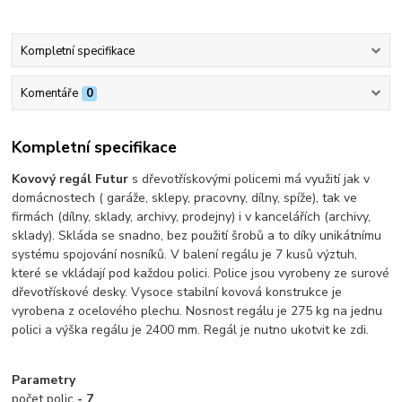
Kompletní specifikace
Komentáře
0
Kompletní specifikace
Kovový regál Futur
s dřevotřískovými policemi má využití jak v
domácnostech ( garáže, sklepy, pracovny, dílny, spíže), tak ve
firmách (dílny, sklady, archivy, prodejny) i v kancelářích (archivy,
sklady). Skláda se snadno, bez použití šrobů a to díky unikátnímu
systému spojování nosníků. V balení regálu je 7 kusů výztuh,
které se vkládají pod každou polici. Police jsou vyrobeny ze surové
dřevotřískové desky. Vysoce stabilní kovová konstrukce je
vyrobena z ocelového plechu.
Nosnost regálu je 275 kg na jednu
polici a výška regálu je 2400 mm. Regál je nutno ukotvit ke zdi.
Parametry
počet polic
- 7