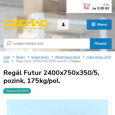
0
ks
za
0,00 Kč
Menu
Hledat
Úvod
Regály
Kovové regály
dřevotřískové police
výška regálu 2400
mm
Regál Futur 2400x750x350/5, pozink, 175kg/pol.
Regál Futur 2400x750x350/5,
pozink, 175kg/pol.
Doprava ZDARMA