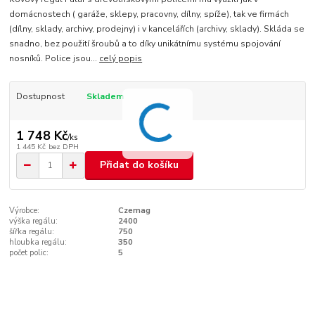
domácnostech ( garáže, sklepy, pracovny, dílny, spíže), tak ve firmách
(dílny, sklady, archivy, prodejny) i v kancelářích (archivy, sklady). Skláda se
snadno, bez použití šroubů a to díky unikátnímu systému spojování
nosníků. Police jsou...
celý popis
Dostupnost
Skladem
1 748 Kč
/
ks
1 445 Kč
bez DPH
Přidat do košíku
Výrobce:
Czemag
výška regálu:
2400
šířka regálu:
750
hloubka regálu:
350
počet polic:
5