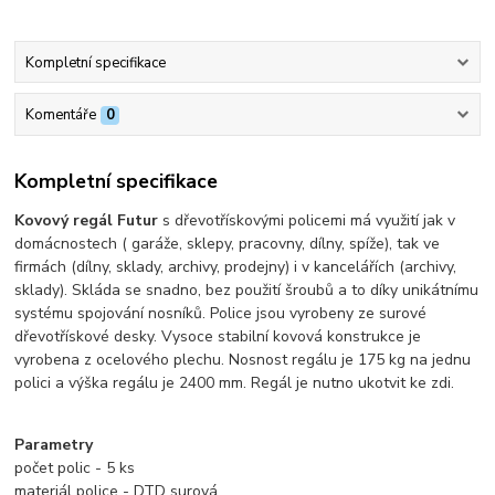
Kompletní specifikace
Komentáře
0
Kompletní specifikace
Kovový regál Futur
s dřevotřískovými policemi má využití jak v
domácnostech ( garáže, sklepy, pracovny, dílny, spíže), tak ve
firmách (dílny, sklady, archivy, prodejny) i v kancelářích (archivy,
sklady). Skláda se snadno, bez použití šroubů a to díky unikátnímu
systému spojování nosníků. Police jsou vyrobeny ze surové
dřevotřískové desky. Vysoce stabilní kovová konstrukce je
vyrobena z ocelového plechu.
Nosnost regálu je 175 kg na jednu
polici a výška regálu je 2400 mm. Regál je nutno ukotvit ke zdi.
Parametry
počet polic - 5 ks
materiál police - DTD surová