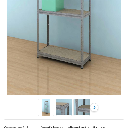
Kovový regál Futur s dřevotřískovými policemi má využití jak v