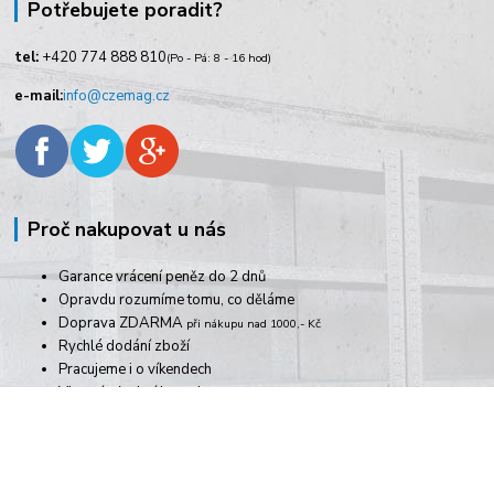
Potřebujete poradit?
tel:
+420
774 888 810
(Po - Pá: 8 - 16 hod)
e-mail:
info@czemag.cz
Proč nakupovat u nás
Garance vrácení peněz do 2 dnů
Opravdu rozumíme tomu, co děláme
Doprava ZDARMA
při nákupu nad 1000,- Kč
Rychlé dodání zboží
Pracujeme i o víkendech
Vlastní výrobní kapacity
více výhod
Informace pro zákazníky