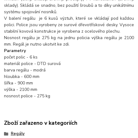
sklady). Skládá se snadno, bez použití šroubů a to díky unikátnímu
systému spojování nosníků.
V balení regálu je 6 kusů výztuh, které se vkládají pod každou
polici. Police jsou vyrobeny ze surové dřevotřískové desky. Vysoce
stabilní kovová konstrukce je vyrobena z ocelového plechu.
Nosnost regálu je 275 kg na jednu policia výška regálu je 2100
mm. Regál je nutno ukotvit ke zdi.
Parametry
počet polic - 6 ks
materiál police - DTD surová
barva regálu - modrá
hloubka - 600 mm
šířka - 900 mm
výška - 2100 mm
nosnost police - 275 kg
Zboží zařazeno v kategoriích
Regály