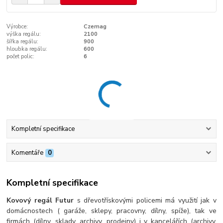
Výrobce:
Czemag
výška regálu:
2100
šířka regálu:
900
hloubka regálu:
600
počet polic:
6
Kompletní specifikace
Komentáře
0
Kompletní specifikace
Kovový regál Futur
s dřevotřískovými policemi má využití jak v
domácnostech ( garáže, sklepy, pracovny, dílny, spíže), tak ve
firmách (dílny, sklady, archivy, prodejny) i v kancelářích (archivy,