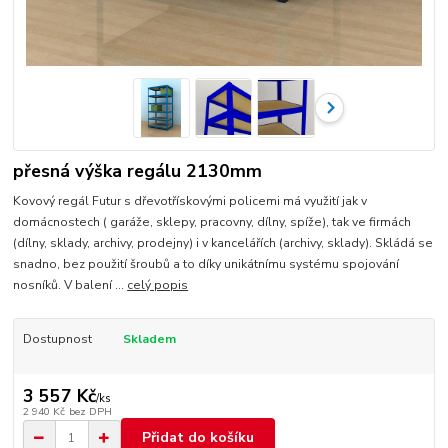
přesná výška regálu 2130mm
Kovový regál Futur s dřevotřískovými policemi má využití jak v
domácnostech ( garáže, sklepy, pracovny, dílny, spíže), tak ve firmách
(dílny, sklady, archivy, prodejny) i v kancelářích (archivy, sklady). Skládá se
snadno, bez použití šroubů a to díky unikátnímu systému spojování
nosníků. V balení ...
celý popis
Dostupnost
Skladem
3 557 Kč
/
ks
2 940 Kč
bez DPH
Přidat do košíku