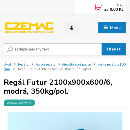
0
ks
za
0,00 Kč
Menu
Hledat
Úvod
Regály
Kovové regály
dřevotřískové police
výška regálu 2100
mm
Regál Futur 2100x900x600/6, modrá, 350kg/pol.
Regál Futur 2100x900x600/6,
modrá, 350kg/pol.
Doprava ZDARMA