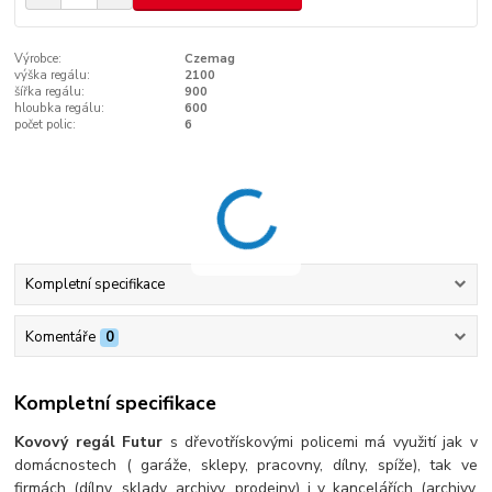
Výrobce:
Czemag
výška regálu:
2100
šířka regálu:
900
hloubka regálu:
600
počet polic:
6
Kompletní specifikace
Komentáře
0
Kompletní specifikace
Kovový regál Futur
s dřevotřískovými policemi má využití jak v
domácnostech ( garáže, sklepy, pracovny, dílny, spíže), tak ve
firmách (dílny, sklady, archivy, prodejny) i v kancelářích (archivy,