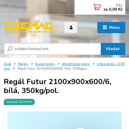
0
ks
za
0,00 Kč
Menu
Hledat
Úvod
Regály
Kovové regály
dřevotřískové police
výška regálu 2100
mm
Regál Futur 2100x900x600/6, bílá, 350kg/pol.
Regál Futur 2100x900x600/6,
bílá, 350kg/pol.
Doprava ZDARMA