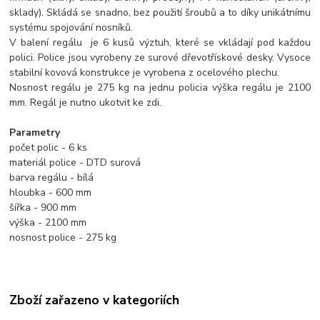
sklady). Skládá se snadno, bez použití šroubů a to díky unikátnímu
systému spojování nosníků.
V balení regálu je 6 kusů výztuh, které se vkládají pod každou
polici. Police jsou vyrobeny ze surové dřevotřískové desky. Vysoce
stabilní kovová konstrukce je vyrobena z ocelového plechu.
Nosnost regálu je 275 kg na jednu policia výška regálu je 2100
mm. Regál je nutno ukotvit ke zdi.
Parametry
počet polic - 6 ks
materiál police - DTD surová
barva regálu - bílá
hloubka - 600 mm
šířka - 900 mm
výška - 2100 mm
nosnost police - 275 kg
Zboží zařazeno v kategoriích