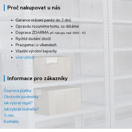
Proč nakupovat u nás
Garance vrácení peněz do 2 dnů
Opravdu rozumíme tomu, co děláme
Doprava ZDARMA
při nákupu nad 1000,- Kč
Rychlé dodání zboží
Pracujeme i o víkendech
Vlastní výrobní kapacity
více výhod
Informace pro zákazníky
Doprava platba
Obchodní podmínky
Jak vybrat regál?
Jak vybrat svářečku?
O nás
Kontakty