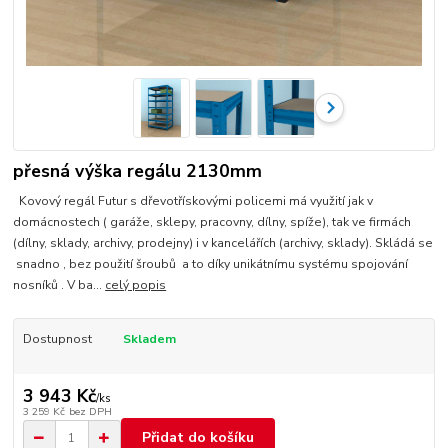
přesná výška regálu 2130mm
Kovový regál Futur s dřevotřískovými policemi má využití jak v
domácnostech ( garáže, sklepy, pracovny, dílny, spíže), tak ve firmách
(dílny, sklady, archivy, prodejny) i v kancelářích (archivy, sklady). Skládá se
snadno , bez použití šroubů a to díky unikátnímu systému spojování
nosníků . V ba...
celý popis
Dostupnost
Skladem
3 943 Kč
/
ks
3 259 Kč
bez DPH
Přidat do košíku