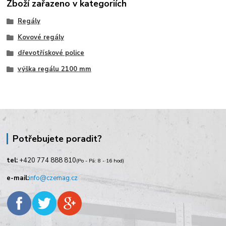
Zboží zařazeno v kategoriích
Regály
Kovové regály
dřevotřískové police
výška regálu 2100 mm
Potřebujete poradit?
tel:
+420
774 888 810
(Po - Pá: 8 - 16 hod)
e-mail:
info@czemag.cz