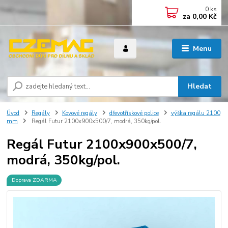
0
ks
za
0,00 Kč
Menu
Hledat
Úvod
Regály
Kovové regály
dřevotřískové police
výška regálu 2100
mm
Regál Futur 2100x900x500/7, modrá, 350kg/pol.
Regál Futur 2100x900x500/7,
modrá, 350kg/pol.
Doprava ZDARMA