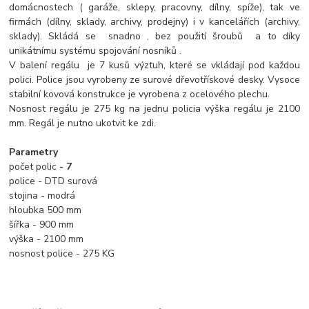
domácnostech ( garáže, sklepy, pracovny, dílny, spíže), tak ve
firmách (dílny, sklady, archivy, prodejny) i v kancelářích (archivy,
sklady). Skládá se snadno , bez použití šroubů a to díky
unikátnímu systému spojování nosníků .
V balení regálu je 7 kusů výztuh, které se vkládají pod každou
polici. Police jsou vyrobeny ze surové dřevotřískové desky. Vysoce
stabilní kovová konstrukce je vyrobena z ocelového plechu.
Nosnost regálu je 275 kg na jednu policia výška regálu je 2100
mm. Regál je nutno ukotvit ke zdi.
Parametry
počet polic
- 7
police - DTD surová
stojina - modrá
hloubka 500 mm
šířka - 900 mm
výška - 2100 mm
nosnost police - 275 KG