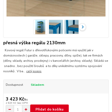
přesná výška regálu 2130mm
Kovový regál Futur s dřevotřískovými policemi má využití jak v
domácnostech ( garáže, sklepy, pracovny, dílny, spíže), tak ve firmách
(dílny, sklady, archivy, prodejny) i v kancelářích (archivy, sklady). Skládá se
snadno , bez použití šroubů a to díky unikátnímu systému spojování
nosníků . V ba...
celý popis
Dostupnost
Skladem
3 423 Kč
/
ks
2 829 Kč
bez DPH
Přidat do košíku