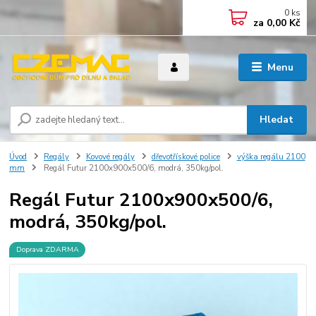
0
ks
za
0,00 Kč
Menu
Hledat
Úvod
Regály
Kovové regály
dřevotřískové police
výška regálu 2100
mm
Regál Futur 2100x900x500/6, modrá, 350kg/pol.
Regál Futur 2100x900x500/6,
modrá, 350kg/pol.
Doprava ZDARMA