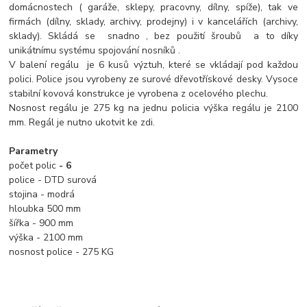
domácnostech ( garáže, sklepy, pracovny, dílny, spíže), tak ve
firmách (dílny, sklady, archivy, prodejny) i v kancelářích (archivy,
sklady). Skládá se snadno , bez použití šroubů a to díky
unikátnímu systému spojování nosníků .
V balení regálu je 6 kusů výztuh, které se vkládají pod každou
polici. Police jsou vyrobeny ze surové dřevotřískové desky. Vysoce
stabilní kovová konstrukce je vyrobena z ocelového plechu.
Nosnost regálu je 275 kg na jednu policia výška regálu je 2100
mm. Regál je nutno ukotvit ke zdi.
Parametry
počet polic
- 6
police - DTD surová
stojina - modrá
hloubka 500 mm
šířka - 900 mm
výška - 2100 mm
nosnost police - 275 KG