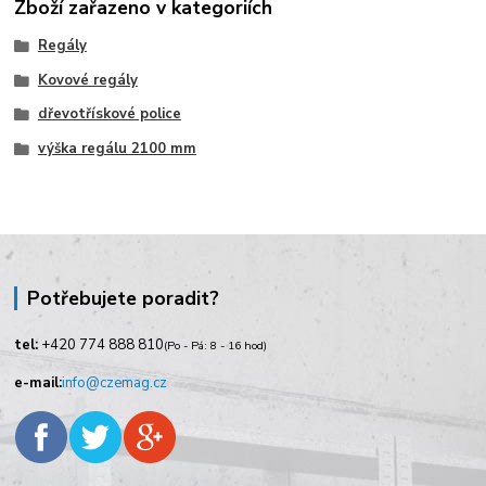
Zboží zařazeno v kategoriích
Regály
Kovové regály
dřevotřískové police
výška regálu 2100 mm
Potřebujete poradit?
tel:
+420
774 888 810
(Po - Pá: 8 - 16 hod)
e-mail:
info@czemag.cz