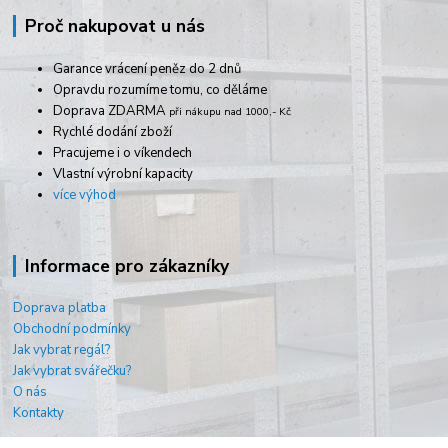
Proč nakupovat u nás
Garance vrácení peněz do 2 dnů
Opravdu rozumíme tomu, co děláme
Doprava ZDARMA
při nákupu nad 1000,- Kč
Rychlé dodání zboží
Pracujeme i o víkendech
Vlastní výrobní kapacity
více výhod
Informace pro zákazníky
Doprava platba
Obchodní podmínky
Jak vybrat regál?
Jak vybrat svářečku?
O nás
Kontakty