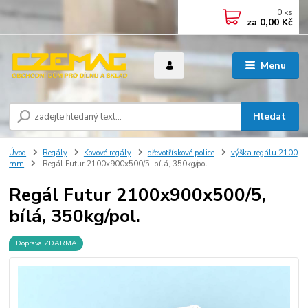
0
ks
za
0,00 Kč
Menu
Hledat
Úvod
Regály
Kovové regály
dřevotřískové police
výška regálu 2100
mm
Regál Futur 2100x900x500/5, bílá, 350kg/pol.
Regál Futur 2100x900x500/5,
bílá, 350kg/pol.
Doprava ZDARMA