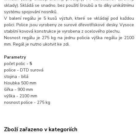
sklady). Skládá se snadno, bez použití šroubů a to díky unikátnímu
systému spojování nosníků.
V balení regálu je 5 kusů výztuh, které se vkládají pod každou
polici. Police jsou vyrobeny ze surové dřevotřískové desky. Vysoce
stabilní kovová konstrukce je vyrobena z ocelového plechu.
Nosnost regálu je 275 kg na jednu policia výška regálu je 2100
mm. Regál je nutno ukotvit ke zdi.
Parametry
počet polic
- 5
police - DTD surová
stojina - bílá
hloubka 500 mm
šířka - 900 mm
výška - 2100 mm
nosnost police - 275 kg
Zboží zařazeno v kategoriích