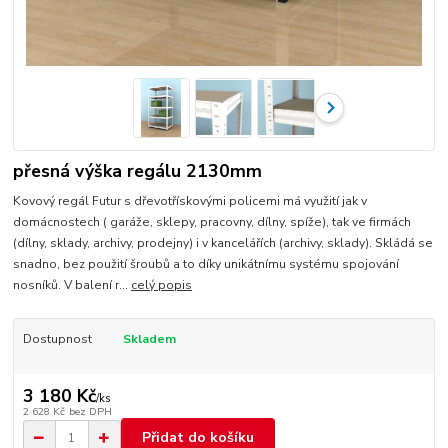
přesná výška regálu 2130mm
Kovový regál Futur s dřevotřískovými policemi má využití jak v
domácnostech ( garáže, sklepy, pracovny, dílny, spíže), tak ve firmách
(dílny, sklady, archivy, prodejny) i v kancelářích (archivy, sklady). Skládá se
snadno, bez použití šroubů a to díky unikátnímu systému spojování
nosníků. V balení r...
celý popis
Dostupnost
Skladem
3 180 Kč
/
ks
2 628 Kč
bez DPH
Přidat do košíku