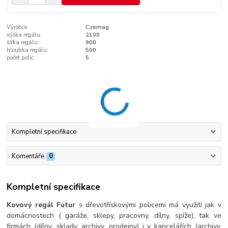
Výrobce:
Czemag
výška regálu:
2100
šířka regálu:
900
hloubka regálu:
500
počet polic:
5
Kompletní specifikace
Komentáře
0
Kompletní specifikace
Kovový regál Futur
s dřevotřískovými policemi má využití jak v
domácnostech ( garáže, sklepy, pracovny, dílny, spíže), tak ve
firmách (dílny, sklady, archivy, prodejny) i v kancelářích (archivy,