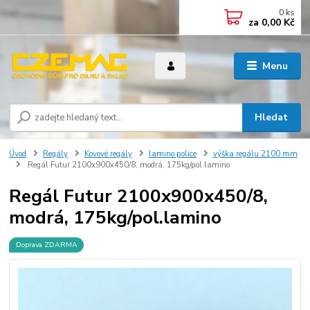
0
ks
za
0,00 Kč
Menu
Hledat
Úvod
Regály
Kovové regály
lamino police
výška regálu 2100 mm
Regál Futur 2100x900x450/8, modrá, 175kg/pol.lamino
Regál Futur 2100x900x450/8,
modrá, 175kg/pol.lamino
Doprava ZDARMA