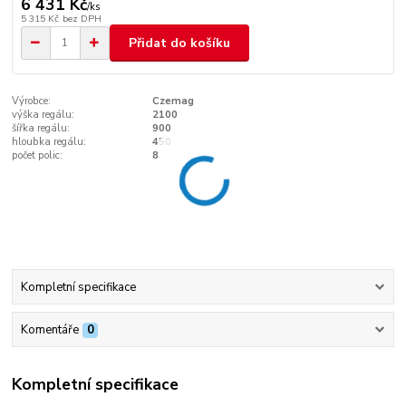
6 431 Kč
/
ks
5 315 Kč
bez DPH
Přidat do košíku
Výrobce:
Czemag
výška regálu:
2100
šířka regálu:
900
hloubka regálu:
450
počet polic:
8
Kompletní specifikace
Komentáře
0
Kompletní specifikace