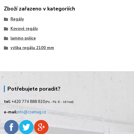
Zboží zařazeno v kategoriích
Regály
Kovové regály
lamino police
výška regálu 2100 mm
Potřebujete poradit?
tel:
+420
774 888 810
(Po - Pá: 8 - 16 hod)
e-mail:
info@czemag.cz