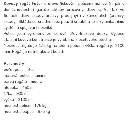
Kovový regál Futur
s dřevotřískovými policemi má využití jak v
domácnostech ( garáže, sklepy, pracovny, dílny, spíže), tak ve
firmách (dílny, sklady, archivy, prodejny) i v kancelářích (archivy,
sklady). Skládá se snadno, bez použití šroubů a to díky unikátnímu
systému spojování nosníků.
Police jsou vyrobeny ze surové dřevotřískové desky. Vysoce
stabilní kovová konstrukce je vyrobena z ocelového plechu.
Nosnost regálu je 175 kg na jednu polici a výška regálu je 2100
mm. Regál je nutno ukotvit ke zdi.
Parametry
počet polic - 8ks
materiál police - lamino
barva regálu - modrá
hloubka - 450 mm
šířka - 900 mm
výška - 2100 mm
nosnost police - 175 kg
nosnost sloupce - 875 kg