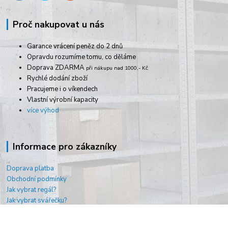
Proč nakupovat u nás
Garance vrácení peněz do 2 dnů
Opravdu rozumíme tomu, co děláme
Doprava ZDARMA
při nákupu nad 1000,- Kč
Rychlé dodání zboží
Pracujeme i o víkendech
Vlastní výrobní kapacity
více výhod
Informace pro zákazníky
Doprava platba
Obchodní podmínky
Jak vybrat regál?
Jak vybrat svářečku?
O nás
Kontakty