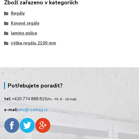
Zboží zařazeno v kategoriích
Regály
Kovové regály
lamino police
výška regálu 2100 mm
Potřebujete poradit?
tel:
+420
774 888 810
(Po - Pá: 8 - 16 hod)
e-mail:
info@czemag.cz