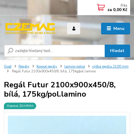
0
ks
za
0,00 Kč
Menu
Hledat
Úvod
Regály
Kovové regály
lamino police
výška regálu 2100 mm
Regál Futur 2100x900x450/8, bílá, 175kg/pol.lamino
Regál Futur 2100x900x450/8,
bílá, 175kg/pol.lamino
Doprava ZDARMA