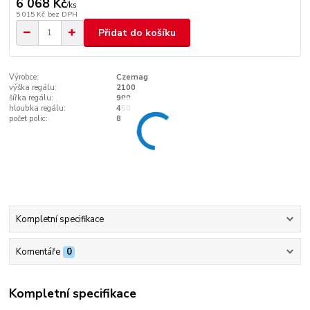
6 068 Kč
/
ks
5 015 Kč
bez DPH
Přidat do košíku
Výrobce:
Czemag
výška regálu:
2100
šířka regálu:
900
hloubka regálu:
450
počet polic:
8
Kompletní specifikace
Komentáře
0
Kompletní specifikace