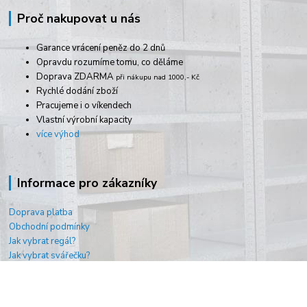
Proč nakupovat u nás
Garance vrácení peněz do 2 dnů
Opravdu rozumíme tomu, co děláme
Doprava ZDARMA
při nákupu nad 1000,- Kč
Rychlé dodání zboží
Pracujeme i o víkendech
Vlastní výrobní kapacity
více výhod
Informace pro zákazníky
Doprava platba
Obchodní podmínky
Jak vybrat regál?
Jak vybrat svářečku?
O nás
Kontakty