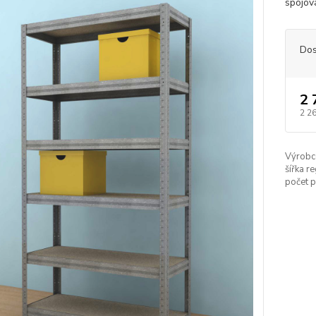
spojová
Dos
2 
2 2
Výrobc
šířka re
počet p