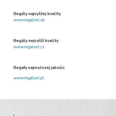
Regály najvyššej kvality
www.regalset.sk
Regály nejvyšší kvality
www.regalset.cz
Regały najwyższej jakości
www.regalset.pl