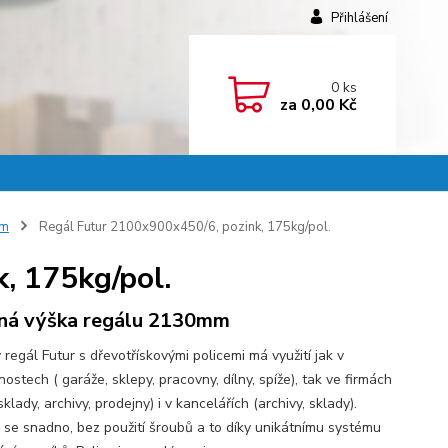
Přihlášení
0
ks
za
0,00 Kč
mm
Regál Futur 2100x900x450/6, pozink, 175kg/pol.
, 175kg/pol.
ná výška regálu 2130mm
regál Futur s dřevotřískovými policemi má využití jak v
stech ( garáže, sklepy, pracovny, dílny, spíže), tak ve firmách
 sklady, archivy, prodejny) i v kancelářích (archivy, sklady).
 se snadno, bez použití šroubů a to díky unikátnímu systému