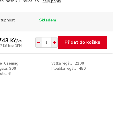
ní nosníků. Police jso...
celý popis
tupnost
Skladem
743 Kč
/
ks
Přidat do košíku
67 Kč
bez DPH
e:
Czemag
výška regálu:
2100
gálu:
900
hloubka regálu:
450
olic:
6