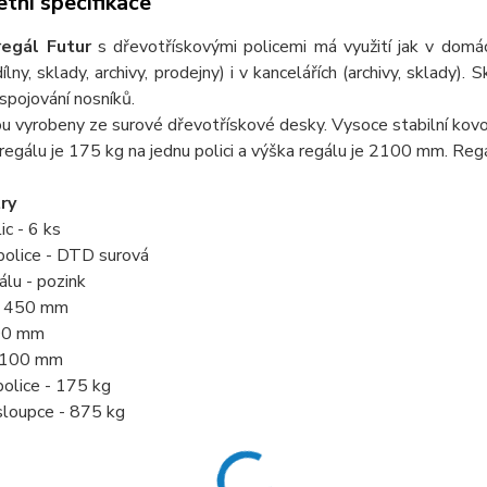
tní specifikace
regál Futur
s dřevotřískovými policemi má využití jak v domácn
dílny, sklady, archivy, prodejny) i v kancelářích (archivy, sklady)
pojování nosníků.
ou vyrobeny ze surové dřevotřískové desky. Vysoce stabilní kov
egálu je 175 kg na jednu polici a výška regálu je 2100 mm. Regál
ry
ic - 6 ks
police - DTD surová
álu - pozink
- 450 mm
900 mm
 2100 mm
olice - 175 kg
sloupce - 875 kg