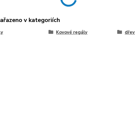
zařazeno v kategoriích
ly
Kovové regály
dřev