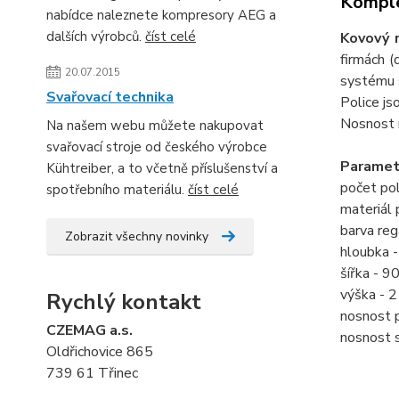
Komple
nabídce naleznete kompresory AEG a
dalších výrobců.
číst celé
Kovový 
firmách (
20.07.2015
systému s
Svařovací technika
Police js
Nosnost r
Na našem webu můžete nakupovat
svařovací stroje od českého výrobce
Paramet
Kühtreiber, a to včetně příslušenství a
počet pol
spotřebního materiálu.
číst celé
materiál 
barva reg
Zobrazit všechny novinky
hloubka 
šířka - 
výška -
Rychlý kontakt
nosnost p
CZEMAG a.s.
nosnost 
Oldřichovice 865
739 61 Třinec