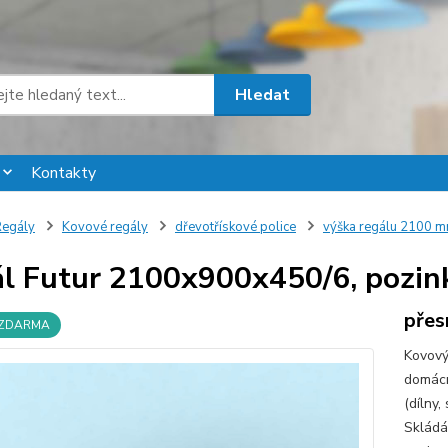
Hledat
Kontakty
egály
Kovové regály
dřevotřískové police
výška regálu 2100 
l Futur 2100x900x450/6, pozink
přes
 ZDARMA
Kovový 
domácno
(dílny,
Skládá