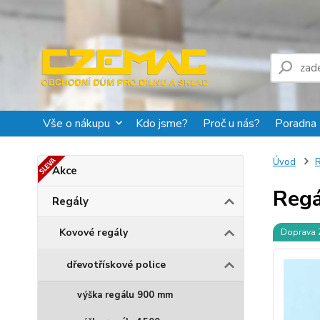
Vše o nákupu
Kdo jsme?
Proč u nás?
Poradna
Úvod
R
Akce
Regá
Regály
Kovové regály
Doprava
dřevotřískové police
výška regálu 900 mm