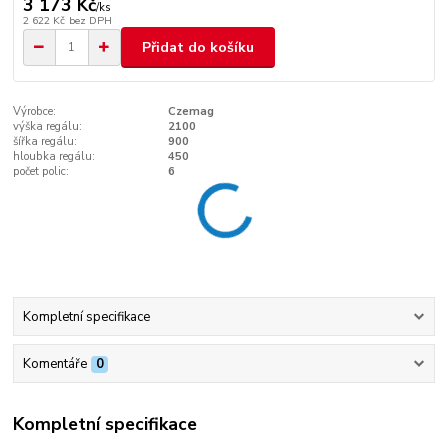
3 173 Kč
/
ks
2 622 Kč
bez DPH
Přidat do košíku
Výrobce:
Czemag
výška regálu:
2100
šířka regálu:
900
hloubka regálu:
450
počet polic:
6
Kompletní specifikace
Komentáře
0
Kompletní specifikace