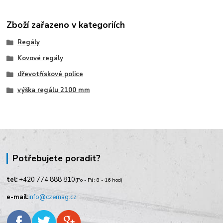
Zboží zařazeno v kategoriích
Regály
Kovové regály
dřevotřískové police
výška regálu 2100 mm
Potřebujete poradit?
tel:
+420
774 888 810
(Po - Pá: 8 - 16 hod)
e-mail:
info@czemag.cz