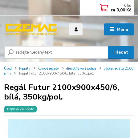
0
ks
za
0,00 Kč
Menu
Hledat
Úvod
Regály
Kovové regály
dřevotřískové police
výška regálu 2100
mm
Regál Futur 2100x900x450/6, bílá, 350kg/pol.
Regál Futur 2100x900x450/6,
bílá, 350kg/pol.
Doprava ZDARMA