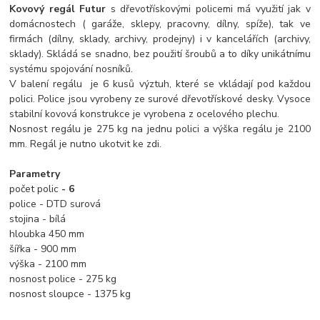
Kovový regál Futur
s dřevotřískovými policemi má využití jak v
domácnostech ( garáže, sklepy, pracovny, dílny, spíže), tak ve
firmách (dílny, sklady, archivy, prodejny) i v kancelářích (archivy,
sklady). Skládá se snadno, bez použití šroubů a to díky unikátnímu
systému spojování nosníků.
V balení regálu je 6 kusů výztuh, které se vkládají pod každou
polici. Police jsou vyrobeny ze surové dřevotřískové desky. Vysoce
stabilní kovová konstrukce je vyrobena z ocelového plechu.
Nosnost regálu je 275 kg na jednu polici a výška regálu je 2100
mm. Regál je nutno ukotvit ke zdi.
Parametry
počet polic
- 6
police - DTD surová
stojina - bílá
hloubka 450 mm
šířka - 900 mm
výška - 2100 mm
nosnost police - 275 kg
nosnost sloupce - 1375 kg