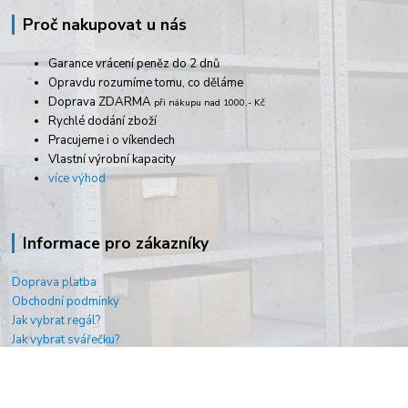
Proč nakupovat u nás
Garance vrácení peněz do 2 dnů
Opravdu rozumíme tomu, co děláme
Doprava ZDARMA
při nákupu nad 1000,- Kč
Rychlé dodání zboží
Pracujeme i o víkendech
Vlastní výrobní kapacity
více výhod
Informace pro zákazníky
Doprava platba
Obchodní podmínky
Jak vybrat regál?
Jak vybrat svářečku?
O nás
Kontakty