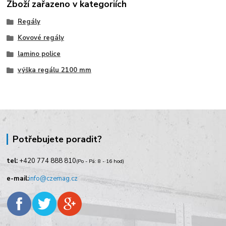
Zboží zařazeno v kategoriích
Regály
Kovové regály
lamino police
výška regálu 2100 mm
Potřebujete poradit?
tel:
+420
774 888 810
(Po - Pá: 8 - 16 hod)
e-mail:
info@czemag.cz