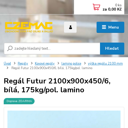
0
ks
za
0,00 Kč
Menu
Hledat
Úvod
Regály
Kovové regály
lamino police
výška regálu 2100 mm
Regál Futur 2100x900x450/6, bílá, 175kg/pol. lamino
Regál Futur 2100x900x450/6,
bílá, 175kg/pol. lamino
Doprava ZDARMA