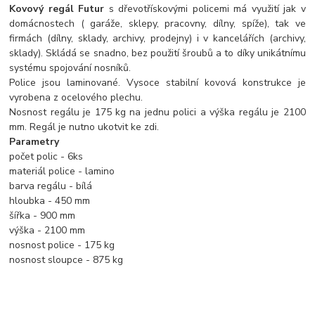
Kovový regál Futur
s dřevotřískovými policemi má využití jak v
domácnostech ( garáže, sklepy, pracovny, dílny, spíže), tak ve
firmách (dílny, sklady, archivy, prodejny) i v kancelářích (archivy,
sklady). Skládá se snadno, bez použití šroubů a to díky unikátnímu
systému spojování nosníků.
Police jsou laminované. Vysoce stabilní kovová konstrukce je
vyrobena z ocelového plechu.
Nosnost regálu je 175 kg na jednu polici a výška regálu je 2100
mm. Regál je nutno ukotvit ke zdi.
Parametry
počet polic - 6ks
materiál police - lamino
barva regálu - bílá
hloubka - 450 mm
šířka - 900 mm
výška - 2100 mm
nosnost police - 175 kg
nosnost sloupce - 875 kg