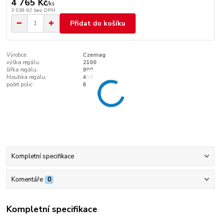
4 765 Kč
/
ks
3 938 Kč
bez DPH
Přidat do košíku
Výrobce:
Czemag
výška regálu:
2100
šířka regálu:
900
hloubka regálu:
450
počet polic:
6
Kompletní specifikace
Komentáře
0
Kompletní specifikace