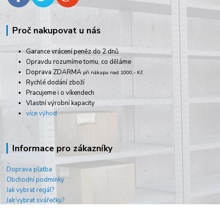
Proč nakupovat u nás
Garance vrácení peněz do 2 dnů
Opravdu rozumíme tomu, co děláme
Doprava ZDARMA
při nákupu nad 1000,- Kč
Rychlé dodání zboží
Pracujeme i o víkendech
Vlastní výrobní kapacity
více výhod
Informace pro zákazníky
Doprava platba
Obchodní podmínky
Jak vybrat regál?
Jak vybrat svářečku?
O nás