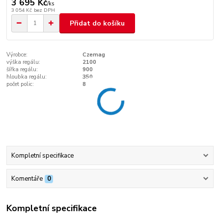
3 695 Kč
/
ks
3 054 Kč
bez DPH
Přidat do košíku
Výrobce:
Czemag
výška regálu:
2100
šířka regálu:
900
hloubka regálu:
350
počet polic:
8
Kompletní specifikace
Komentáře
0
Kompletní specifikace