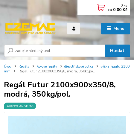
0
ks
za
0,00 Kč
Menu
Hledat
Úvod
Regály
Kovové regály
dřevotřískové police
výška regálu 2100
mm
Regál Futur 2100x900x350/8, modrá, 350kg/pol.
Regál Futur 2100x900x350/8,
modrá, 350kg/pol.
Doprava ZDARMA