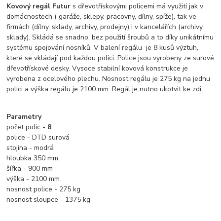
Kovový regál Futur
s dřevotřískovými policemi má využití jak v
domácnostech ( garáže, sklepy, pracovny, dílny, spíže), tak ve
firmách (dílny, sklady, archivy, prodejny) i v kancelářích (archivy,
sklady). Skládá se snadno, bez použití šroubů a to díky unikátnímu
systému spojování nosníků. V balení regálu je 8 kusů výztuh,
které se vkládají pod každou polici. Police jsou vyrobeny ze surové
dřevotřískové desky. Vysoce stabilní kovová konstrukce je
vyrobena z ocelového plechu.
Nosnost regálu je 275 kg na jednu
polici a výška regálu je 2100 mm. Regál je nutno ukotvit ke zdi.
Parametry
počet polic
- 8
police - DTD surová
stojina - modrá
hloubka 350 mm
šířka - 900 mm
výška - 2100 mm
nosnost police - 275 kg
nosnost sloupce - 1375 kg