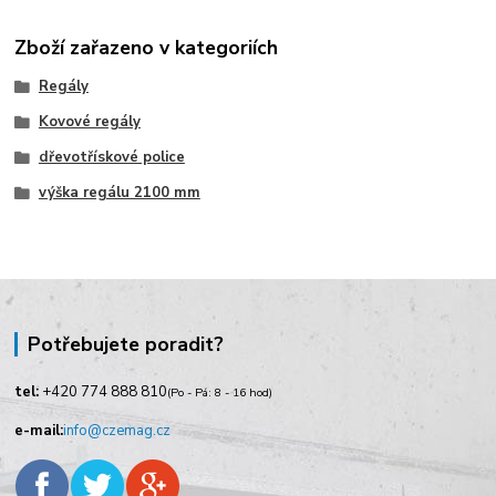
Zboží zařazeno v kategoriích
Regály
Kovové regály
dřevotřískové police
výška regálu 2100 mm
Potřebujete poradit?
tel:
+420
774 888 810
(Po - Pá: 8 - 16 hod)
e-mail:
info@czemag.cz