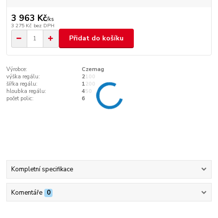
3 963 Kč
/
ks
3 275 Kč
bez DPH
Přidat do košíku
Výrobce:
Czemag
výška regálu:
2100
šířka regálu:
1200
hloubka regálu:
450
počet polic:
6
Kompletní specifikace
Komentáře
0