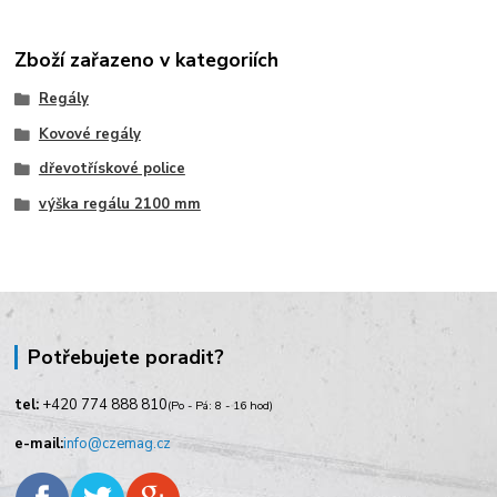
Zboží zařazeno v kategoriích
Regály
Kovové regály
dřevotřískové police
výška regálu 2100 mm
Potřebujete poradit?
tel:
+420
774 888 810
(Po - Pá: 8 - 16 hod)
e-mail:
info@czemag.cz