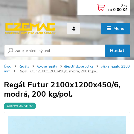
0
ks
za
0,00 Kč
Menu
Hledat
Úvod
Regály
Kovové regály
dřevotřískové police
výška regálu 2100
mm
Regál Futur 2100x1200x450/6, modrá, 200 kg/pol.
Regál Futur 2100x1200x450/6,
modrá, 200 kg/pol.
Doprava ZDARMA