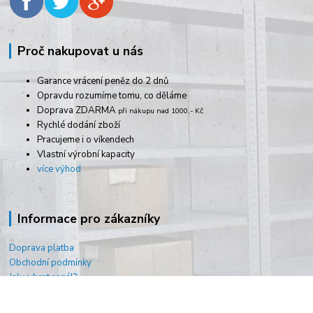
Proč nakupovat u nás
Garance vrácení peněz do 2 dnů
Opravdu rozumíme tomu, co děláme
Doprava ZDARMA
při nákupu nad 1000,- Kč
Rychlé dodání zboží
Pracujeme i o víkendech
Vlastní výrobní kapacity
více výhod
Informace pro zákazníky
Doprava platba
Obchodní podmínky
Jak vybrat regál?
Jak vybrat svářečku?
O nás