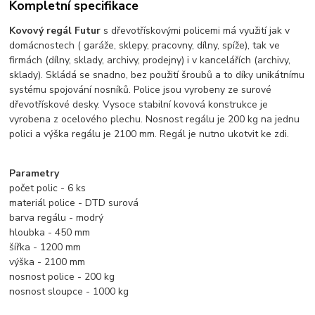
Kompletní specifikace
Kovový regál Futur
s dřevotřískovými policemi má využití jak v
domácnostech ( garáže, sklepy, pracovny, dílny, spíže), tak ve
firmách (dílny, sklady, archivy, prodejny) i v kancelářích (archivy,
sklady). Skládá se snadno, bez použití šroubů a to díky unikátnímu
systému spojování nosníků. Police jsou vyrobeny ze surové
dřevotřískové desky. Vysoce stabilní kovová konstrukce je
vyrobena z ocelového plechu.
Nosnost regálu je 200 kg na jednu
polici a výška regálu je 2100 mm. Regál je nutno ukotvit ke zdi.
Parametry
počet polic - 6 ks
materiál police - DTD surová
barva regálu - modrý
hloubka - 450 mm
šířka - 1200 mm
výška - 2100 mm
nosnost police - 200 kg
nosnost sloupce - 1000 kg