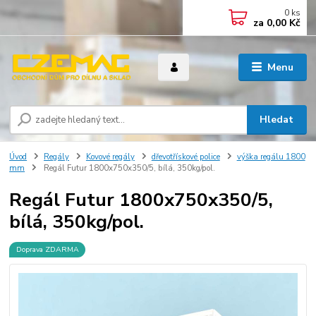
0
ks
za
0,00 Kč
Menu
Hledat
Úvod
Regály
Kovové regály
dřevotřískové police
výška regálu 1800
mm
Regál Futur 1800x750x350/5, bílá, 350kg/pol.
Regál Futur 1800x750x350/5,
bílá, 350kg/pol.
Doprava ZDARMA