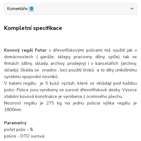
Komentáře
0
Kompletní specifikace
Kovový regál Futur
s dřevotřískovými policemi má využití jak v
domácnostech ( garáže, sklepy, pracovny, dílny, spíže), tak ve
firmách (dílny, sklady, archivy, prodejny) i v kancelářích (archivy,
sklady). Skáda se snadno , bez použití šrobů a to díky unikátnímu
systému spojování nosníků .
V balení regálu je 5 kusů výztuh, které se vkládají pod každou
polici. Police jsou vyrobeny ze surové dřevotřískové desky. Vysoce
stabilní kovová konstrukce je vyrobena z ocelového plechu.
Nosnost regálu je 275 kg na jednu policia výška regálu je
1800mm.
Parametry
počet polic
- 5
police - DTD surová