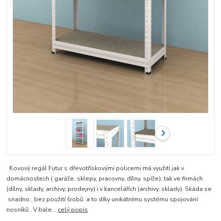
Kovový regál Futur s dřevotřískovými policemi má využití jak v
domácnostech ( garáže, sklepy, pracovny, dílny, spíže), tak ve firmách
(dílny, sklady, archivy, prodejny) i v kancelářích (archivy, sklady). Skáda se
snadno , bez použití šrobů a to díky unikátnímu systému spojování
nosníků . V bale...
celý popis