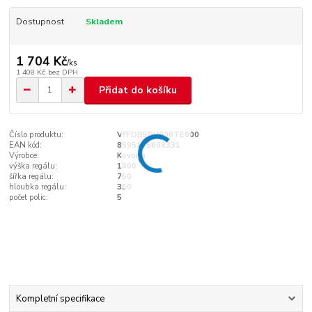
Dostupnost
Skladem
1 704 Kč
/
ks
1 408 Kč
bez DPH
Přidat do košíku
Číslo produktu:
VFFDB5BU000TE000
EAN kód:
8595145608331
Výrobce:
Kovona
výška regálu:
1800
šířka regálu:
750
hloubka regálu:
350
počet polic:
5
Kompletní specifikace