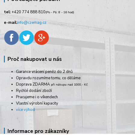
tel:
+420
774 888 810
(Po - Pá: 8 - 16 hod)
e-mail:
info@czemag.cz
Proč nakupovat u nás
Garance vrácení peněz do 2 dnů
Opravdu rozumíme tomu, co děláme
Doprava ZDARMA
při nákupu nad 1000,- Kč
Rychlé dodání zboží
Pracujeme i o víkendech
Vlastní výrobní kapacity
více výhod
Informace pro zákazníky