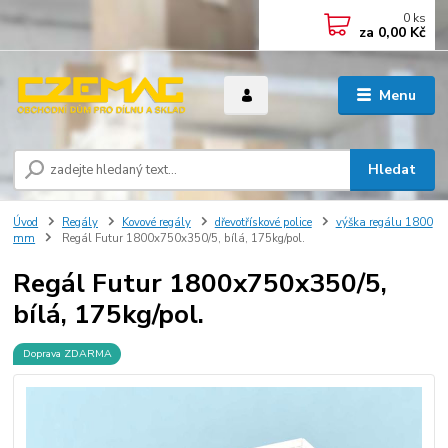
0
ks
za
0,00 Kč
Menu
Hledat
Úvod
Regály
Kovové regály
dřevotřískové police
výška regálu 1800
mm
Regál Futur 1800x750x350/5, bílá, 175kg/pol.
Regál Futur 1800x750x350/5,
bílá, 175kg/pol.
Doprava ZDARMA