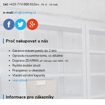
tel:
+420
774 888 810
(Po - Pá: 8 - 16 hod)
e-mail:
info@czemag.cz
Proč nakupovat u nás
Garance vrácení peněz do 2 dnů
Opravdu rozumíme tomu, co děláme
Doprava ZDARMA
při nákupu nad 1000,- Kč
Rychlé dodání zboží
Pracujeme i o víkendech
Vlastní výrobní kapacity
více výhod
Informace pro zákazníky