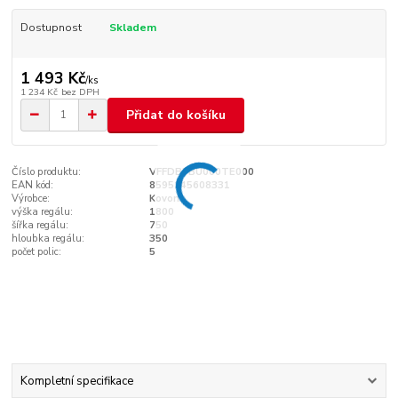
Dostupnost
Skladem
1 493 Kč
/
ks
1 234 Kč
bez DPH
Přidat do košíku
Číslo produktu:
VFFDB5BU000TE000
EAN kód:
8595145608331
Výrobce:
Kovona
výška regálu:
1800
šířka regálu:
750
hloubka regálu:
350
počet polic:
5
Kompletní specifikace