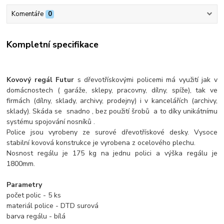
Komentáře
0
Kompletní specifikace
Kovový regál Futur
s dřevotřískovými policemi má využití jak v
domácnostech ( garáže, sklepy, pracovny, dílny, spíže), tak ve
firmách (dílny, sklady, archivy, prodejny) i v kancelářích (archivy,
sklady). Skáda se snadno , bez použití šrobů a to díky unikátnímu
systému spojování nosníků .
Police jsou vyrobeny ze surové dřevotřískové desky. Vysoce
stabilní kovová konstrukce je vyrobena z ocelového plechu.
Nosnost regálu je 175 kg na jednu polici a výška regálu je
1800mm.
Parametry
počet polic - 5 ks
materiál police - DTD surová
barva regálu - bílá