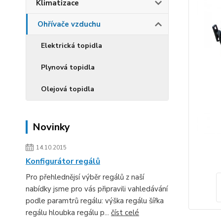
Klimatizace
Ohřívače vzduchu
Elektrická topidla
Plynová topidla
Olejová topidla
Novinky
14.10.2015
Konfigurátor regálů
Pro přehlednějsí výběr regálů z naší
nabídky jsme pro vás připravili vahledávání
podle paramtrů regálu: výška regálu šířka
regálu hloubka regálu p...
číst celé