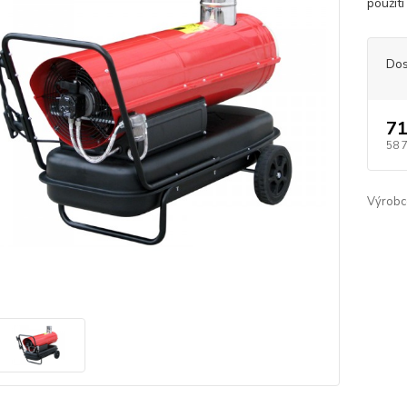
použití
Dos
71
58 
Výrobc