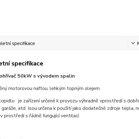
etní specifikace
tní specifikace
 ohřívač 50kW s vývodem spalin
ěný motorovou naftou, lehkým topným olejem.
opidlo je zařízení určené k provozu výhradně vprost
ř
edí s dob
ř
, garáže, atd. Jsou ur
č
ena k použití jako dodate
č
né zdroje tepla, 
ě
v prost
ř
edí s
ř
ádn
ě
fungující ventilací.