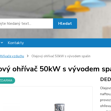
Hledat
Kontakty
hřívače vzduchu
Olejový ohřívač 50kW s vývodem spalin
ový ohřívač 50kW s vývodem sp
DED
 ZDARMA
Olejov
naftou
provozu
ohřevu 