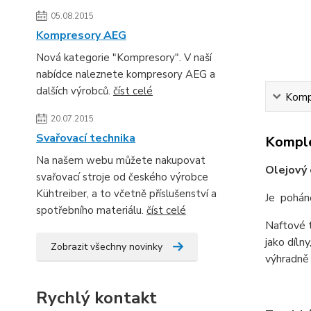
05.08.2015
Kompresory AEG
Nová kategorie "Kompresory". V naší
nabídce naleznete kompresory AEG a
dalších výrobců.
číst celé
Kompl
20.07.2015
Svařovací technika
Komple
Na našem webu můžete nakupovat
Olejový
svařovací stroje od českého výrobce
Kühtreiber, a to včetně příslušenství a
Je pohán
spotřebního materiálu.
číst celé
Naftové t
jako dílny
Zobrazit všechny novinky
výhradn
Rychlý kontakt