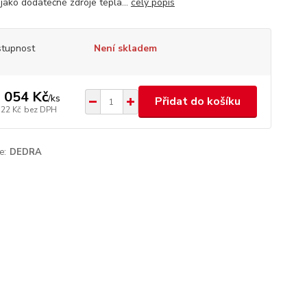
 jako dodatečné zdroje tepla...
celý popis
tupnost
Není skladem
 054 Kč
/
ks
Přidat do košíku
722 Kč
bez DPH
e:
DEDRA