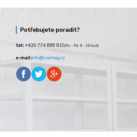
Potřebujete poradit?
tel:
+420
774 888 810
(Po - Pá: 8 - 16 hod)
e-mail:
info@czemag.cz