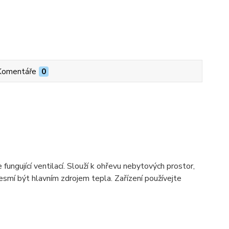
Komentáře
0
e fungující ventilací. Slouží k oh
ř
evu nebytových prostor,
nesmí být hlavním zdrojem tepla.
Za
ř
ízení používejte