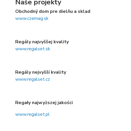
Naše projekty
Obchodný dom pre dielňu a sklad
www.czemag.sk
Regály najvyššej kvality
www.regalset.sk
Regály nejvyšší kvality
www.regalset.cz
Regały najwyższej jakości
www.regalset.pl