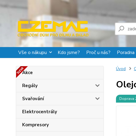
Vše o nákupu
Kdo jsme?
Proč u nás?
Poradna
Úvod
O
Akce
Olej
Regály
Svařování
Doprava
Elektrocentrály
Kompresory