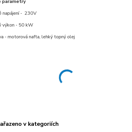
é parametry
é napájení - 230V
ý výkon - 50 kW
va - motorová nafta, lehký topný olej
zařazeno v kategoriích