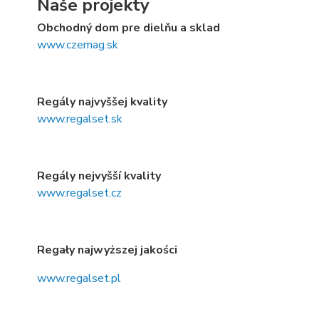
Naše projekty
Obchodný dom pre dielňu a sklad
www.czemag.sk
Regály najvyššej kvality
www.regalset.sk
Regály nejvyšší kvality
www.regalset.cz
Regały najwyższej jakości
www.regalset.pl