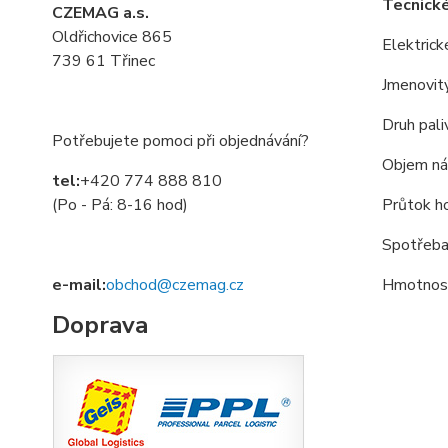
Tecnick
CZEMAG a.s.
Oldřichovice 865
Elektrick
739 61 Třinec
Jmenovit
Druh pali
Potřebujete pomoci při objednávání?
Objem nád
tel:
+420 774 888 810
Pr
ů
tok h
(Po - Pá: 8-16 hod)
Spot
ř
eba
Hmotnost
e-mail:
obchod@czemag.cz
Doprava