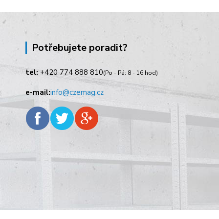
Potřebujete poradit?
tel:
+420
774 888 810
(Po - Pá: 8 - 16 hod)
e-mail:
info@czemag.cz