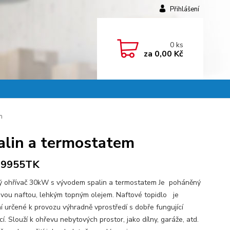
Přihlášení
0
ks
za
0,00 Kč
m
alin a termostatem
9955TK
ý ohřívač 30kW s vývodem spalin a termostatem Je poháněný
vou naftou, lehkým topným olejem. Naftové topidlo je
ní určené k provozu výhradně vprostředí s dobře fungující
cí. Slouží k ohřevu nebytových prostor, jako dílny, garáže, atd.