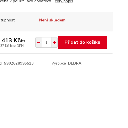
čena k použití jako dodatečn...
celý popis
tupnost
Není skladem
 413 Kč
/
ks
Přidat do košíku
837 Kč
bez DPH
d:
5902628995513
Výrobce:
DEDRA