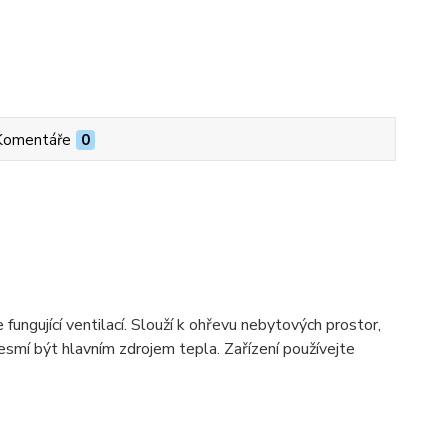
Komentáře
0
e fungující ventilací. Slouží k oh
ř
evu nebytových prostor,
nesmí být hlavním zdrojem tepla.
Za
ř
ízení používejte