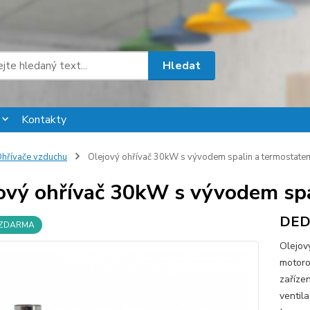
Hledat
Kontakty
hřívače vzduchu
Olejový ohřívač 30kW s vývodem spalin a termostate
ový ohřívač 30kW s vývodem sp
DED
 ZDARMA
Olejov
motoro
zaříze
ventila