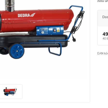
Jsou ur
Dos
49
40 
EAN kó