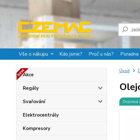
Vše o nákupu
Kdo jsme?
Proč u nás?
Poradna
Úvod
O
Akce
Olej
Regály
Svařování
Doprava
Elektrocentrály
Kompresory