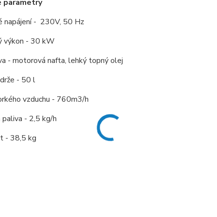
é parametry
é napájení - 230V, 50 Hz
ý výkon - 30 kW
va - motorová nafta, lehký topný olej
rže - 50 l
orkého vzduchu - 760m3/h
 paliva - 2,5 kg/h
 - 38,5 kg