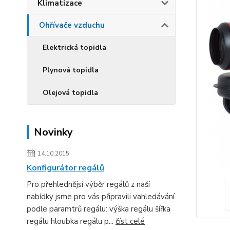
Klimatizace
Ohřívače vzduchu
Elektrická topidla
Plynová topidla
Olejová topidla
Novinky
14.10.2015
Konfigurátor regálů
Pro přehlednějsí výběr regálů z naší
nabídky jsme pro vás připravili vahledávání
podle paramtrů regálu: výška regálu šířka
regálu hloubka regálu p...
číst celé