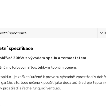
etní specifikace
tní specifikace
 ohřívač 30kW s vývodem spalin a termostatem
ěný motorovou naftou, lehkým topným olejem.
opidlo je zařízení určené k provozu výhradně vprost
ř
edí s dob
ř
, garáže, atd. Jsou ur
č
ena k použití jako dodate
č
né zdroje tepla, 
ě
v prost
ř
edí s
ř
ádn
ě
fungující ventilací.