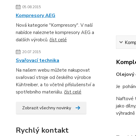
05.08.2015
Kompresory AEG
Nová kategorie "Kompresory". V naší
nabídce naleznete kompresory AEG a
dalších výrobců.
číst celé
Kompl
20.07.2015
Svařovací technika
Komple
Na našem webu můžete nakupovat
Olejový
svařovací stroje od českého výrobce
Kühtreiber, a to včetně příslušenství a
Je pohán
spotřebního materiálu.
číst celé
Naftové t
jako dílny
Zobrazit všechny novinky
výhradn
Rychlý kontakt