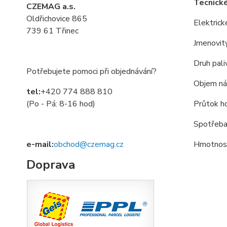
Tecnick
CZEMAG a.s.
Oldřichovice 865
Elektrick
739 61 Třinec
Jmenovit
Druh pali
Potřebujete pomoci při objednávání?
Objem nád
tel:
+420 774 888 810
Pr
ů
tok h
(Po - Pá: 8-16 hod)
Spot
ř
eba
Hmotnost
e-mail:
obchod@czemag.cz
Doprava