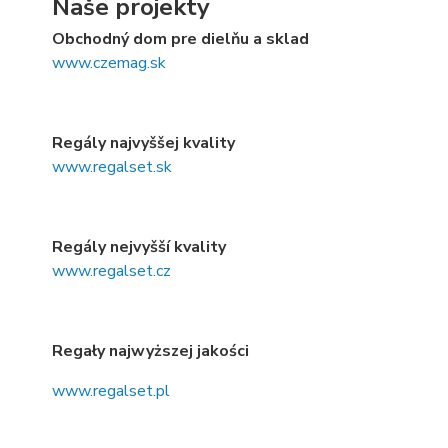
Naše projekty
Obchodný dom pre dielňu a sklad
www.czemag.sk
Regály najvyššej kvality
www.regalset.sk
Regály nejvyšší kvality
www.regalset.cz
Regały najwyższej jakości
www.regalset.pl