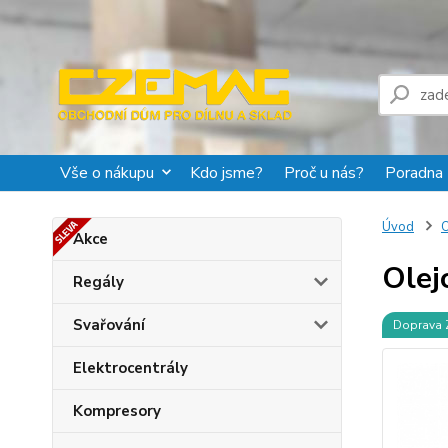
Vše o nákupu
Kdo jsme?
Proč u nás?
Poradna
Úvod
O
Akce
Olej
Regály
Svařování
Doprava
Elektrocentrály
Kompresory