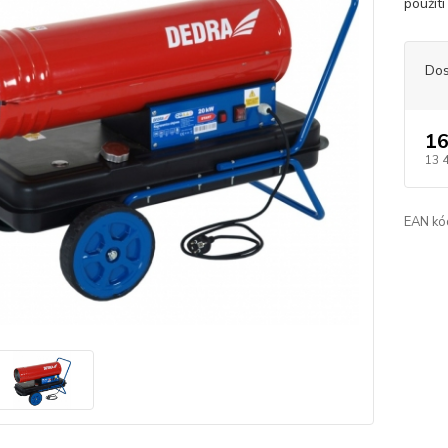
použití
Dos
16
13 
EAN kó