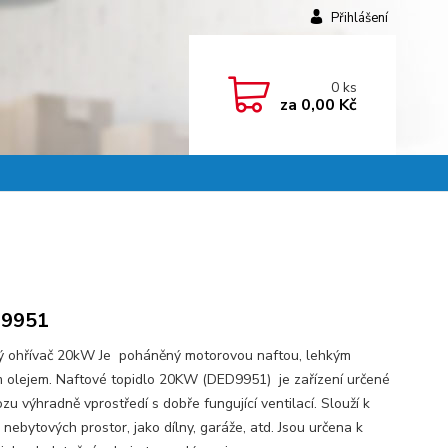
Přihlášení
0
ks
za
0,00 Kč
9951
ý ohřívač 20kW Je poháněný motorovou naftou, lehkým
 olejem. Naftové topidlo 20KW (DED9951) je zařízení určené
zu výhradně vprostředí s dobře fungující ventilací. Slouží k
nebytových prostor, jako dílny, garáže, atd. Jsou určena k