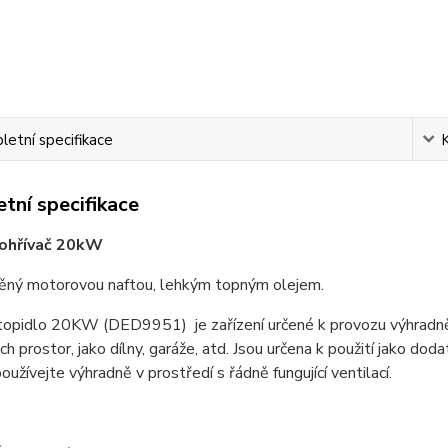
etní specifikace
tní specifikace
 ohřívač 20kW
ě
ný motorovou naftou, lehkým topným olejem.
topidlo 20KW (DED9951) je zařízení určené k provozu výhradn
h prostor, jako dílny, garáže, atd. Jsou ur
č
ena k použití jako doda
používejte výhradn
ě
v prost
ř
edí s
ř
ádn
ě
fungující ventilací.