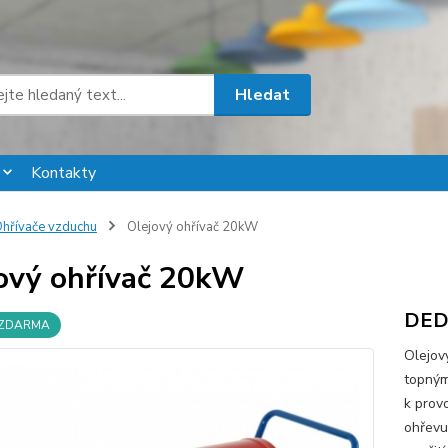
Hledat
Kontakty
hřívače vzduchu
Olejový ohřívač 20kW
ový ohřívač 20kW
DED
 ZDARMA
Olejov
topným
k provo
ohřevu 