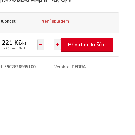
 jako dodatečné zdroje te...
celý popis
tupnost
Není skladem
 221 Kč
/
ks
Přidat do košíku
406 Kč
bez DPH
d:
5902628995100
Výrobce:
DEDRA