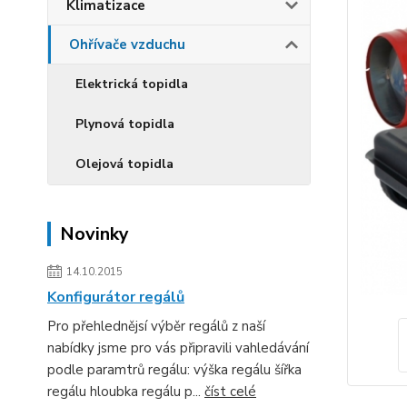
Klimatizace
Ohřívače vzduchu
Elektrická topidla
Plynová topidla
Olejová topidla
Novinky
14.10.2015
Konfigurátor regálů
Pro přehlednějsí výběr regálů z naší
nabídky jsme pro vás připravili vahledávání
podle paramtrů regálu: výška regálu šířka
regálu hloubka regálu p...
číst celé