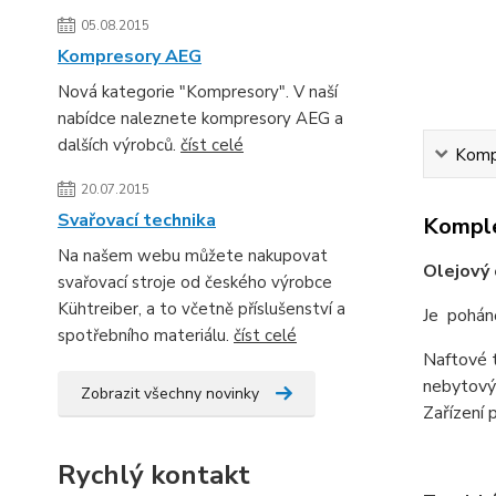
05.08.2015
Kompresory AEG
Nová kategorie "Kompresory". V naší
nabídce naleznete kompresory AEG a
dalších výrobců.
číst celé
Kompl
20.07.2015
Svařovací technika
Komple
Na našem webu můžete nakupovat
Olejový
svařovací stroje od českého výrobce
Kühtreiber, a to včetně příslušenství a
Je pohán
spotřebního materiálu.
číst celé
Naftové 
nebytovýc
Zobrazit všechny novinky
Za
ř
ízení 
Rychlý kontakt