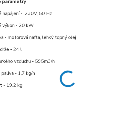
é parametry
é napájení - 230V, 50 Hz
ý výkon - 20 kW
va - motorová nafta, lehký topný olej
rže - 24 l
orkého vzduchu - 595m3/h
 paliva - 1,7 kg/h
 - 19,2 kg