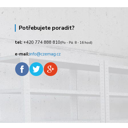
Potřebujete poradit?
tel:
+420
774 888 810
(Po - Pá: 8 - 16 hod)
e-mail:
info@czemag.cz