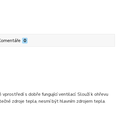
Komentáře
0
ě vprost
ř
edí s dob
ř
e fungující ventilací. Slouží k oh
ř
evu
te
č
né zdroje tepla, nesmí být hlavním zdrojem tepla.