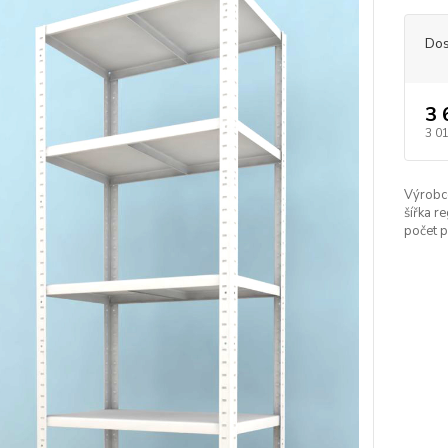
Dos
3 
3 0
Výrobc
šířka re
počet p