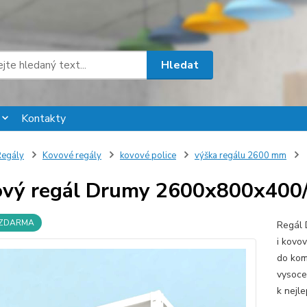
Hledat
Kontakty
egály
Kovové regály
kovové police
výška regálu 2600 mm
vý regál Drumy 2600x800x400/6,
 ZDARMA
Regál 
i kovo
do komo
vysoce 
k nejle