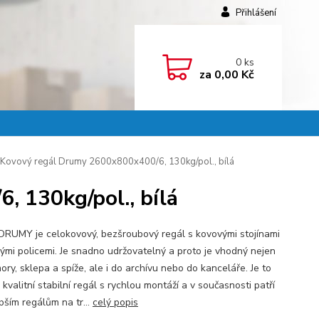
Přihlášení
0
ks
za
0,00 Kč
Kovový regál Drumy 2600x800x400/6, 130kg/pol., bílá
 130kg/pol., bílá
DRUMY je celokovový, bezšroubový regál s kovovými stojínami
vými policemi. Je snadno udržovatelný a proto je vhodný nejen
ry, sklepa a spíže, ale i do archívu nebo do kanceláře. Je to
kvalitní stabilní regál s rychlou montáží a v současnosti patří
pším regálům na tr...
celý popis