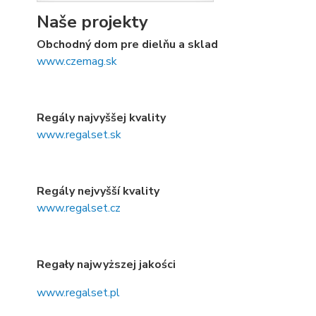
Naše projekty
Obchodný dom pre dielňu a sklad
www.czemag.sk
Regály najvyššej kvality
www.regalset.sk
Regály nejvyšší kvality
www.regalset.cz
Regały najwyższej jakości
www.regalset.pl