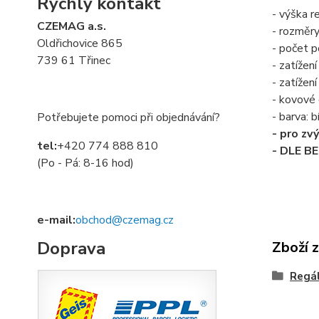
Rychlý kontakt
- výška 
CZEMAG a.s.
- rozměr
Oldřichovice 865
- počet po
739 61 Třinec
- zatížení
- zatížen
- kovové 
- barva:
Potřebujete pomoci při objednávání?
- pro zv
tel:
+420 774 888 810
- DLE B
(Po - Pá: 8-16 hod)
e-mail:
obchod@czemag.cz
Doprava
Zboží 
Regá