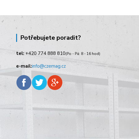
Potřebujete poradit?
tel:
+420
774 888 810
(Po - Pá: 8 - 16 hod)
e-mail:
info@czemag.cz