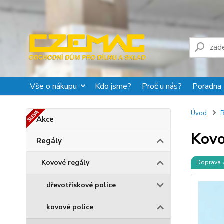
Vše o nákupu
Kdo jsme?
Proč u nás?
Poradna
Úvod
R
Akce
Kovo
Regály
Kovové regály
Doprava
dřevotřískové police
kovové police