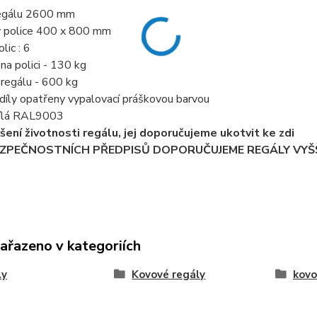
regálu 2600 mm
y police 400 x 800 mm
lic : 6
 na polici - 130 kg
í regálu - 600 kg
díly opatřeny vypalovací práškovou barvou
 bílá RAL9003
ýšení životnosti regálu, jej doporučujeme ukotvit ke zdi
EZPEČNOSTNÍCH PŘEDPISŮ DOPORUČUJEME REGÁLY VYŠŠ
zařazeno v kategoriích
ly
Kovové regály
kovo