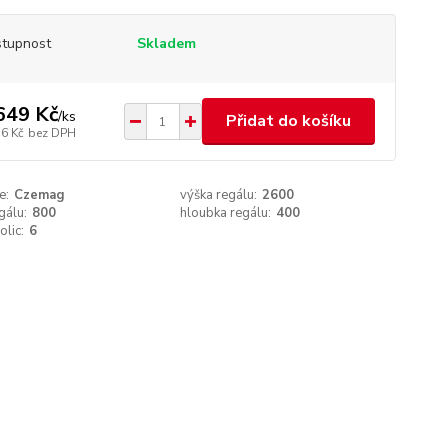
tupnost
Skladem
649 Kč
/
ks
Přidat do košíku
16 Kč
bez DPH
e:
Czemag
výška regálu:
2600
gálu:
800
hloubka regálu:
400
olic:
6