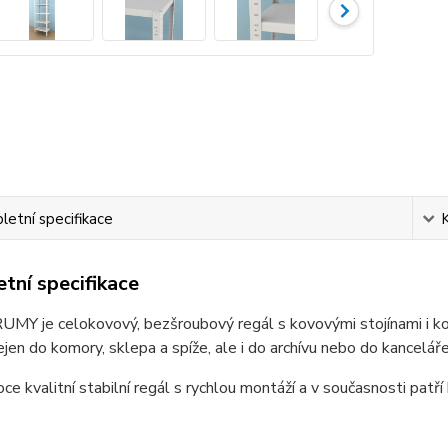
etní specifikace
tní specifikace
MY je celokovový, bezšroubový regál s kovovými stojínami i kov
jen do komory, sklepa a spíže, ale i do archívu nebo do kanceláře
oce kvalitní stabilní regál s rychlou montáží a v současnosti patří