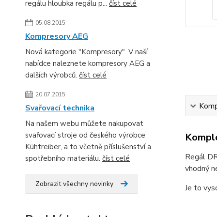
regálu hloubka regálu p...
číst celé
05.08.2015
Kompresory AEG
Nová kategorie "Kompresory". V naší
nabídce naleznete kompresory AEG a
dalších výrobců.
číst celé
20.07.2015
Kompl
Svařovací technika
Na našem webu můžete nakupovat
svařovací stroje od českého výrobce
Komple
Kühtreiber, a to včetně příslušenství a
Regál DRU
spotřebního materiálu.
číst celé
vhodný ne
Zobrazit všechny novinky
Je to vys